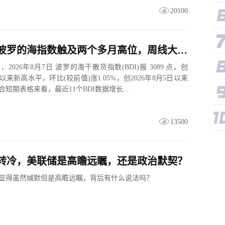
20100
一张图：波罗的海指数触及两个多月高位，周线大幅收涨
2026年8月7日 波罗的海干散货指数(BDI)报 3089 点，创
3日以来新高水平，环比(较前值)涨1.05%，创2026年8月5日以来
短期表格来看，最近11个BDI数据增长...
13500
转冷，美联储是高瞻远瞩，还是政治默契？
显得虽然缄默但是高瞻远瞩，背后有什么说法吗？