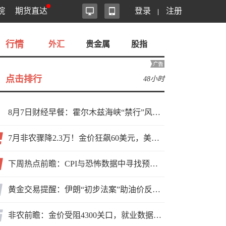
院
期货直达
登录
注册
行情
外汇
贵金属
股指
点击排行
48小时
8月7日财经早餐：霍尔木兹海峡“禁行”风波再起，油价急涨金价承压，非农夜市场博弈加剧
7月非农骤降2.3万！金价狂飙60美元，美联储9月加息预期瞬间崩塌
下周热点前瞻：CPI与恐怖数据中寻找预期差
黄金交易提醒：伊朗“初步法案”助油价反弹逾3%，金价小幅承压，非农重磅来袭！
非农前瞻：金价受阻4300关口，就业数据是“火上浇油”还是“釜底抽薪”？