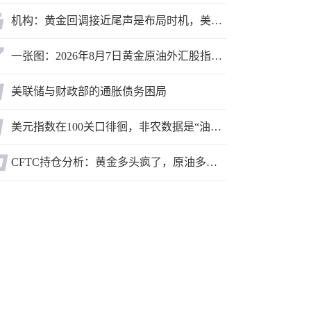
机构：黄金回调接近尾声是布局时机，美元后市或走弱转为利多因素
一张图：2026年8月7日黄金原油外汇股指“枢纽点+多空持仓信号”一览
美联储与财政部的通胀债务困局
美元指数在100关口徘徊，非农数据是“油门”还是“刹车”？
CFTC持仓分析：黄金多头疯了，原油多头跑了，日元空头投降了！