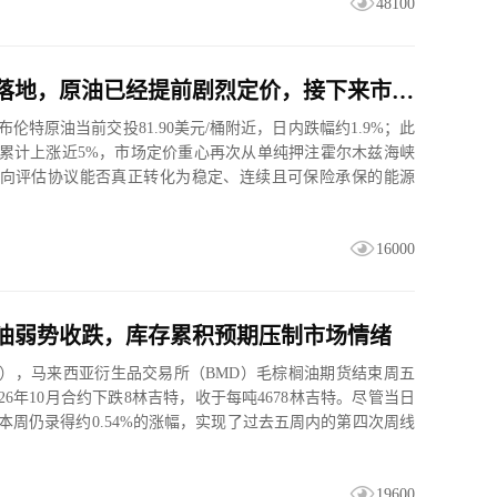
48100
协议还没落地，原油已经提前剧烈定价，接下来市场真正要验证什么？
布伦特原油当前交投81.90美元/桶附近，日内跌幅约1.9%；此
累计上涨近5%，市场定价重心再次从单纯押注霍尔木兹海峡
向评估协议能否真正转化为稳定、连续且可保险承保的能源
16000
油弱势收跌，库存累积预期压制市场情绪
日），马来西亚衍生品交易所（BMD）毛棕榈油期货结束周五
26年10月合约下跌8林吉特，收于每吨4678林吉特。尽管当日
本周仍录得约0.54%的涨幅，实现了过去五周内的第四次周线
19600