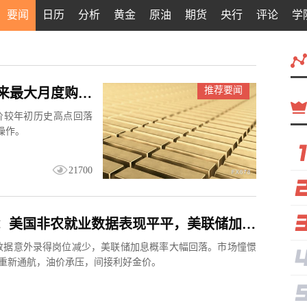
要闻
日历
分析
黄金
原油
期货
央行
评论
学
推荐要闻
中国央行大购金力度，创下2023年以来最大月度购金规模
价较年初历史高点回落
操作。
21700
金价大涨：美国非农就业数据表现平平，美联储加息预期遭重创
数据意外录得岗位减少，美联储加息概率大幅回落。市场憧憬
重新通航，油价承压，间接利好金价。