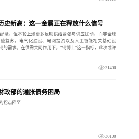
历史新高：这一金属正在释放什么信号
纪录，但本轮上涨更多反映供给紧张与供应扰动，而非全球
加速复苏。电气化建设、电网投资以及人工智能相关基础设
铜的需求。在供需共同作用下，“铜博士”这一指标，此次或许
反映经济景...
21400
财政部的通胀债务困局
的拐点降至
30100