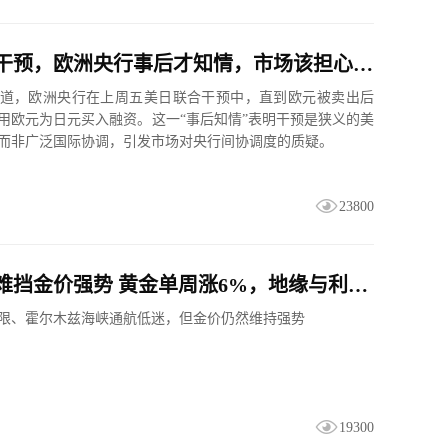
美日联合干预，欧洲央行事后才知情，市场该担心什么？
道，欧洲央行在上周五美日联合干预中，直到欧元被卖出后
用欧元为日元买入融资。这一“事后知情”表明干预是狭义的美
而非广泛国际协调，引发市场对央行间协调度的质疑。
23800
油价反弹难挡金价强势 黄金单周涨6%，地缘与利率降温双重赋能
限、霍尔木兹海峡通航低迷，但金价仍然维持强势
19300