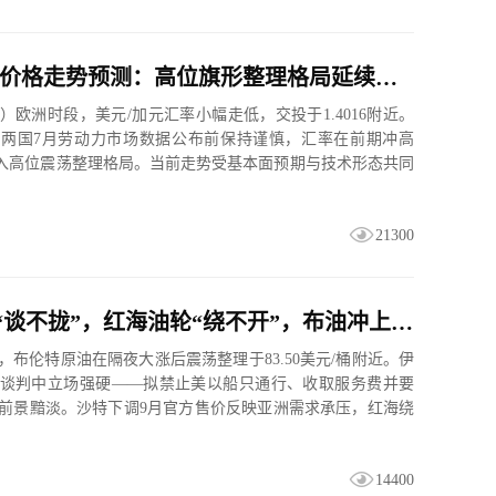
美元/加元价格走势预测：高位旗形整理格局延续，就业数据成关键催化剂
日）欧洲时段，美元/加元汇率小幅走低，交投于1.4016附近。
两国7月劳动力市场数据公布前保持谨慎，汇率在前期冲高
之后进入高位震荡整理格局。当前走势受基本面预期与技术形态共同
21300
美伊谈判“谈不拢”，红海油轮“绕不开”，布油冲上83美元后何去何从？
，布伦特原油在隔夜大涨后震荡整理于83.50美元/桶附近。伊
谈判中立场强硬——拟禁止美以船只通行、收取服务费并要
前景黯淡。沙特下调9月官方售价反映亚洲需求承压，红海绕
。...
14400