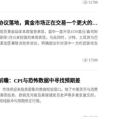
51700
三国防务协议落地，黄金市场正在交易一个更大的变量？
，现货黄金延续本周强势表现，盘中一度升至4330美元/盎司附
录得1月以来较强的单周表现。与此同时，沙特、土耳其与巴
麦加签署联合防务协议，明确提出针对其中一方的武装攻击
方...
17500
前瞻：CPI与恐怖数据中寻找预期差
14日，市场将迎来极其密集的数据校验窗口。除了中美货币与消费
美债拍卖、欧佩克月报及美联储官员发声等多重变量交织，
短线脉冲与预期修正行情。