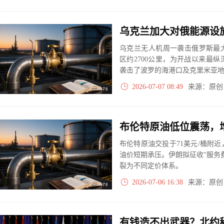
乌克兰无人机周一袭击俄罗斯最
区约2700公里，为开战以来最
袭击了波罗的海港口及克里米亚
2026-07-07 08:49
来源：原
布伦特原油低位震荡，
布伦特原油交投于71美元/桶附近
油价短期承压。伊朗拟征收“服务
裂为不同定价体系。
2026-07-06 16:38
来源：原
有钱造不出武器？北约