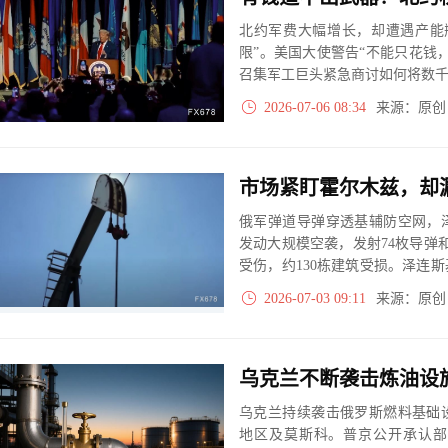
北约军费大幅增长，却遭遇产能
限”。美国大使警告“不能只花钱
召集军工巨头紧急商讨如何将数
2026-07-06 08:34
来源：原
市场紧盯霍尔木兹，却
俄军弹道导弹穿透基辅防空网，
发动大规模空袭，发射74枚导弹和
受伤，约130栋建筑受损。泽连
统。
2026-07-03 09:11
来源：原
乌克兰持续袭击俄罗斯燃料基础
地区及莫斯科。普京公开承认部