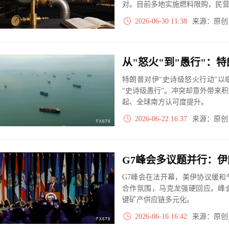
对。目前多地实施燃料限购，民营
至后方的危机，正深刻冲击俄罗
2026-06-30 11:38
来源：原
特朗普对伊“史诗级怒火行动”
“史诗级愚行”。冲突却意外带来
起、全球南方认可度提升。
2026-06-22 16:37
来源：原
G7峰会在法开幕，美伊协议缓
合作氛围，马克龙强硬回应。峰
键矿产供应链多元化。
2026-06-16 16:42
来源：原