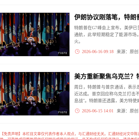
特朗普在G7峰会上宣布，美伊
通航，此举短期稳定了能源市场
火。
2026-06-16 09:18
来源：原
周日，特朗普与普京通话，表示
近达成。普京回应称乌克兰打击不
息战”。特朗普还透露，美方特使
2026-06-15 14:01
来源：原
【免责声明】本栏目文章仅代表作者本人观点，与汇通财经无关。汇通财经对文中陈