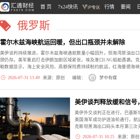
首 页
7x24快讯
行情
要闻
俄罗斯
霍尔木兹海峡航运回暖，但出口瓶颈并未解除
美伊谈判持续推进，霍尔木兹海峡通航数量小幅回升，但海湾原油出口
颈仍存。美军重启打击伊朗加剧区域紧张，埃及港口LNG船舶遇袭。克
勒数据显示，海上安全风险、高额保险费持续制约航运，红海曼德海峡
行量明显下滑，大量油轮调整航线。地缘扰动推升航运成本，全球油气
2026-07-31 13:49
来源：原创 编辑：
梦中有蝶
输链条依旧脆弱，持续影响能源供给预期。
美伊谈判释放缓和信号
美伊外交谈判正在进行，巴基斯
美国海军成功护送油轮通行，航
克斯坦黑海出口码头本月第三次
取决于外交进展与供应中断的博
2026-07-31 10:25
来源：原