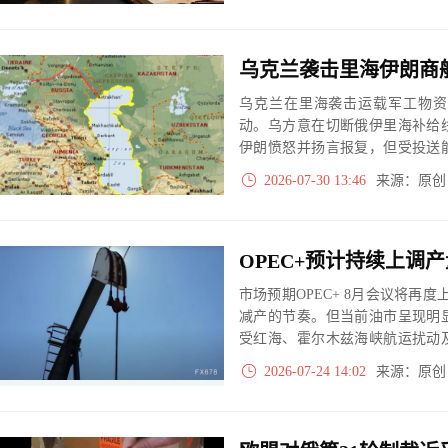
乌克兰在里海袭击运载军工物资
动。乌方意在切断俄伊里海补给
伊朗愤怒并扬言报复，但受投送
政府希望隔离两场冲突，局势交
2026-07-30 13:46
来源：原
产。
市场预期OPEC+ 8月会议将再
减产的节奏。但当前油市呈现明
受红海、霍尔木兹海峡航运扰动
收缩，纸面增产难以落地。地缘
2026-07-24 14:02
来源：原
短期供应紧缺格局难改，油价维