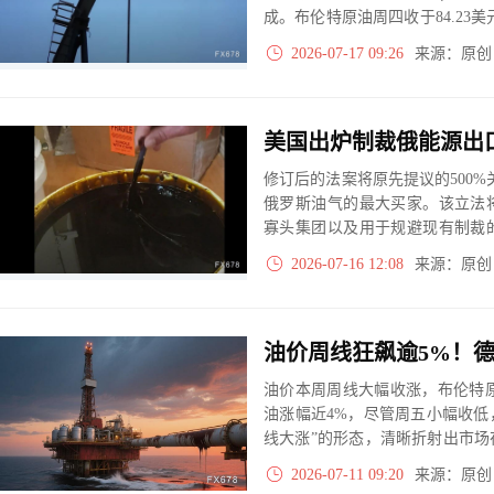
成。布伦特原油周四收于84.23
10%，本月累涨逾15%。国际
2026-07-17 09:26
来源：原
开放，全球能源安全将面临严重
美国出炉制裁俄能源出
修订后的法案将原先提议的500%
俄罗斯油气的最大买家。该立法
寡头集团以及用于规避现有制裁
在参议院获得两党广泛支持，但
2026-07-16 12:08
来源：原
受到批评。
油价本周周线大幅收涨，布伦特原油上
油涨幅近4%，尽管周五小幅收低，
线大涨”的形态，清晰折射出市
的反复拉锯。
2026-07-11 09:20
来源：原