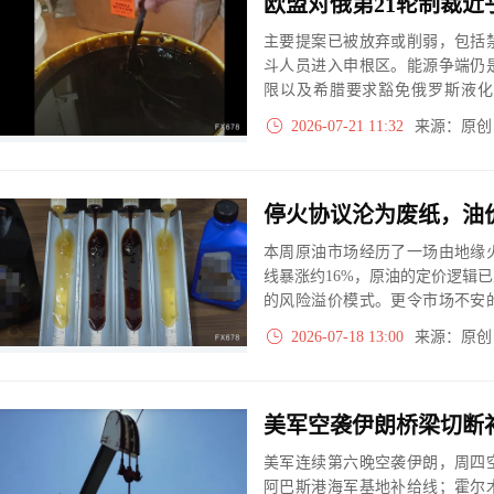
主要提案已被放弃或削弱，包括
斗人员进入申根区。能源争端仍
限以及希腊要求豁免俄罗斯液化
迟，该方案仍预计会扩大对俄罗斯
2026-07-21 11:32
来源：原
的制裁措施。
本周原油市场经历了一场由地缘
线暴涨约16%，原油的定价逻辑
的风险溢价模式。更令市场不安
下降，而伊朗对胡塞武装发出的“
2026-07-18 13:00
来源：原
条替代航道也推向了风口浪尖。
美军连续第六晚空袭伊朗，周四
阿巴斯港海军基地补给线；霍尔