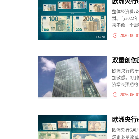
整体经济看起
滑。与202
来不像一个需
2026-06-0
欧洲央行的研
加敏感。3月
济增长预期约
售支出方面更..
2026-06-0
欧洲央行6月
这更多是象征