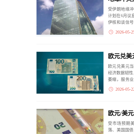
受伊朗地缘冲
计划在6月议
伊核和谈信号
持审慎态度，将
2026-05-2
欧元兑美
欧元兑美元当
经济数据韧性
萎缩，服务业
“滞胀”格局。
2026-05-2
欧元/美
受市场预期
落、美国国债