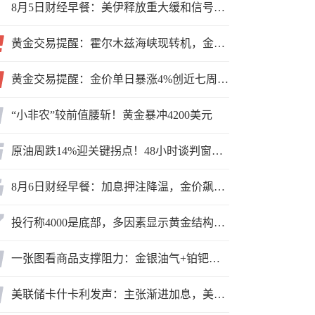
8月5日财经早餐：美伊释放重大缓和信号，现货黄金高位持稳，美油重挫超6%
黄金交易提醒：霍尔木兹海峡现转机，金价小幅反弹，能否借就业数据再上新台阶？
黄金交易提醒：金价单日暴涨4%创近七周新高，加息预期降温叠加霍尔木兹“暂停信号”，牛市重启了？
“小非农”较前值腰斩！黄金暴冲4200美元
原油周跌14%迎关键拐点！48小时谈判窗口，暗藏行情变数
8月6日财经早餐：加息押注降温，金价飙升至近两个月高位，地缘缓和预期，美油75关口拉锯
投行称4000是底部，多因素显示黄金结构性机会显现
一张图看商品支撑阻力：金银油气+铂钯铜农产品期货(2026年8月5日)
美联储卡什卡利发声：主张渐进加息，美联储内部政策分歧