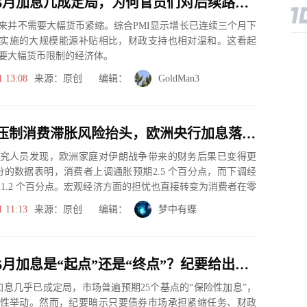
欧洲央行6月加息几成定局，为何官员们对后续路径集体“沉默”？
来并不需要大幅货币紧缩。综合PMI显示增长已连续三个月下
2年实施的大规模能源补贴相比，财政支持也相对温和。这看起
要大幅货币限制的经济体。
1 13:08
来源：原创 编辑：
GoldMan3
双重创伤压制消费滞胀风险抬头，欧洲央行加息落地在即
究人员发现，欧洲家庭对伊朗战争带来的财务后果已变得更
份的数据表明，消费者上调通胀预期2.5 个百分点，而下调经
 1.2 个百分点。宏观经济方面的担忧也直接转变为消费者在零
.
1 11:13
来源：原创 编辑：
梦中有蝶
欧洲央行6月加息是“起点”还是“终点”？纪要给出了暗示
加息几乎已成定局，市场普遍预期25个基点的“保险性加息”，
性举动。然而，纪要暗示只要债券市场承担紧缩任务、财政