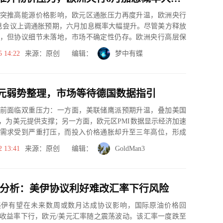
突推高能源价格影响，欧元区通胀压力再度升温，欧洲央行
息会议上调通胀预期，六月加息概率大幅提升。尽管美方释放
，但协议细节未落地，市场不确定性仍存。欧洲央行高层保
依据经济数...
5 14:22
来源：原创 编辑：
梦中有蝶
元弱势整理，市场等待德国数据指引
前面临双重压力：一方面，美联储鹰派预期升温，叠加美国
，为美元提供支撑；另一方面，欧元区PMI数据显示经济加速
需求受到严重打压，而投入价格通胀却升至三年高位，形成
2 13:41
来源：原创 编辑：
GoldMan3
元分析：美伊协议利好难改汇率下行风险
美伊有望在未来数周或数月达成协议影响，国际原油价格回
收益率下行，欧元/美元汇率随之震荡波动。该汇率一度跌至