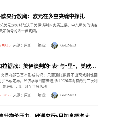
+欧央行放鹰：欧元在多空夹缝中挣扎
兑美元走势将取决于美伊谈判的实质进展、中东局势的演变
政策信号的进一步明朗。
6 09:15
来源：原创 编辑：
GoldMan3
1.1640关口拉锯战：美伊谈判的“表”与“里”，美欧央行政策“分道扬镳”，欧元反弹能走多远？
洲央行内部已基本形成共识：只要通胀数据不出现戏剧性回
几乎已成定局。经济学家目前普遍押注2026年将有两到三次利
可能在6月、9月甚至年底落地。
5 14:55
来源：原创 编辑：
GoldMan3
地缘冲突推升物价压力，欧洲央行6月加息概率大幅走高