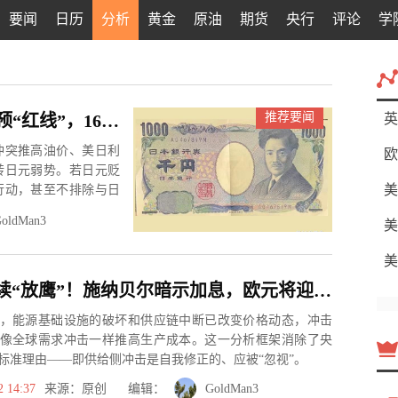
要闻
日历
分析
黄金
原油
期货
央行
评论
学
推荐要闻
美伊冲突推升避险美元，日元逼近干预“红线”，160关口近在咫尺
英
冲突推高油价、美日利
欧
转日元弱势。若日元贬
美
行动，甚至不排除与日
oldMan3
美
美
欧央行持续“放鹰”！施纳贝尔暗示加息，欧元将迎CPI数据考验
，能源基础设施的破坏和供应链中断已改变价格动态，冲击
像全球需求冲击一样推高生产成本。这一分析框架消除了央
标准理由——即供给侧冲击是自我修正的、应被“忽视”。
2 14:37
来源：原创 编辑：
GoldMan3