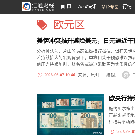
首 页
7x24快讯
行情
欧元区
分析师认为，片山的表态虽然措辞强硬，但在美伊
差持续扩大的宏观背景下，单靠口头干预恐难以扭
值压力持续加剧，财务省或被迫采取更为实质性的
本央行协同出手的可能性。
2026-06-03 10:46
来源：原创 编辑：
G
施纳贝尔指出
正越来越多地
行按兵不动的
2026-06-0