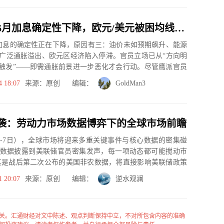
欧洲央行6月加息确定性下降，欧元/美元被困均线夹层
加息的确定性正在下降，原因有三：油价未如预期飙升、能源
广泛通胀溢出、欧元区经济陷入停滞。官员立场已从“方向明
件触发”——即需通胀前景进一步恶化才会行动。尽管鹰派官员
场也...
4 18:07
来源：原创 编辑：
GoldMan3
袭：劳动力市场数据博弈下的全球市场前瞻
日-7日），全球市场将迎来多重关键事件与核心数据的密集碰
数据披露到美联储官员密集发声，每一项动态都可能搅动市
其是战后第二次公布的美国非农数据，将直接影响美联储政策
者需聚...
1 20:07
来源：原创 编辑：
逆水观澜
关。汇通财经对文中陈述、观点判断保持中立，不对所包含内容的准确