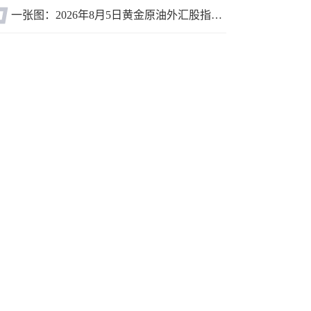
一张图：2026年8月5日黄金原油外汇股指“枢纽点+多空持仓信号”一览