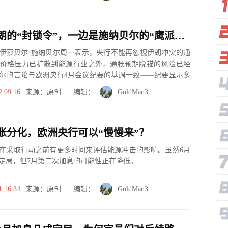
一边是伊朗的“封锁令”，一边是施纳贝尔的“鹰派警告”——欧元夹缝中求生
伊莎贝尔·施纳贝尔周一表示，央行不能再忽视伊朗冲突的通
价格压力已扩散到能源行业之外，通胀预期脱锚的风险已经
尔的言论与欧洲央行4月会议纪要的基调一致——纪要显示多
息。
2 09:16
来源：原创 编辑：
GoldMan3
胀分化，欧洲央行可以“慢慢来”？
在采取行动之前有更多时间来评估能源冲击的影响。虽然6月
定局，但7月第二次加息的可能性正在降低。
1 16:34
来源：原创 编辑：
GoldMan3