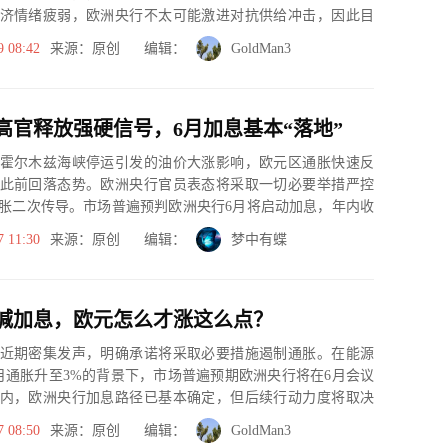
济情绪疲弱，欧洲央行不太可能激进对抗供给冲击，因此目
次加息...
9 08:42
来源：原创 编辑：
GoldMan3
高官释放强硬信号，6月加息基本“落地”
霍尔木兹海峡停运引发的油价大涨影响，欧元区通胀快速反
此前回落态势。欧洲央行官员表态将采取一切必要举措严控
胀二次传导。市场普遍预判欧洲央行6月将启动加息，年内收
大。
7 11:30
来源：原创 编辑：
梦中有蝶
喊加息，欧元怎么才涨这么点？
近期密集发声，明确承诺将采取必要措施遏制通胀。在能源
月通胀升至3%的背景下，市场普遍预期欧洲央行将在6月会议
内，欧洲央行加息路径已基本确定，但后续行动力度将取决
资和核心...
7 08:50
来源：原创 编辑：
GoldMan3