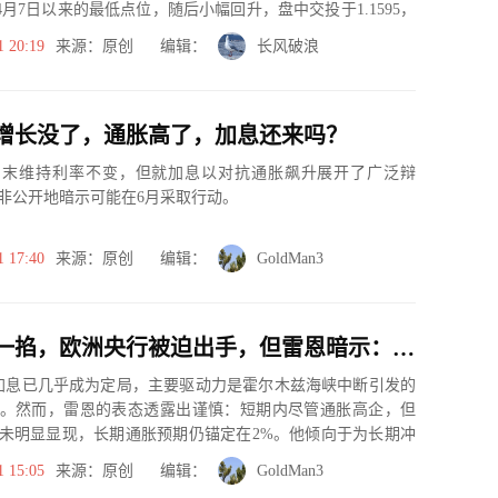
创下4月7日以来的最低点位，随后小幅回升，盘中交投于1.1595，
1 20:19
来源：原创 编辑：
长风破浪
增长没了，通胀高了，加息还来吗？
月末维持利率不变，但就加息以对抗通胀飙升展开了广泛辩
非公开地暗示可能在6月采取行动。
1 17:40
来源：原创 编辑：
GoldMan3
霍尔木兹一掐，欧洲央行被迫出手，但雷恩暗示：别指望连续加息
加息已几乎成为定局，主要驱动力是霍尔木兹海峡中断引发的
。然而，雷恩的表态透露出谨慎：短期内尽管通胀高企，但
未明显显现，长期通胀预期仍锚定在2%。他倾向于为长期冲
时强调绿...
1 15:05
来源：原创 编辑：
GoldMan3