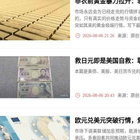
市场永远会为已经走完的行情拼
的，只有真实的价格走势与资金
突如其来的黄金极端行情，写下
2026-08-06 21:26
来源：原
救日元即是美国自救：
本篇是美债、美股、美日货币兑
2026-08-06 20:43
来源：原
欧元兑美元突破行情，
市场下调美联储加息预期，能源
承压。多重因素共同推动欧元兑