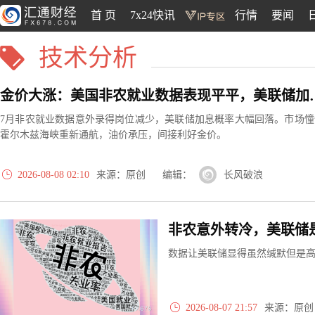
首 页
7x24快讯
行情
要闻
技术分析
金价大涨：美国非农就业
7月非农就业数据意外录得岗位减少，美联储加息概率大幅回落。市场憧
霍尔木兹海峡重新通航，油价承压，间接利好金价。
2026-08-08 02:10
来源：原创 编辑：
长风破浪
非农意外转冷，美联储
数据让美联储显得虽然缄默但是
2026-08-07 21:57
来源：原