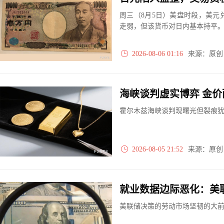
周三（8月5日）美盘时段，美元兑
走弱，但该货币对日内基本持平
2026-08-06 01:16
来源：原
海峡谈判虚实博弈 金
霍尔木兹海峡谈判现曙光但裂痕
2026-08-05 21:52
来源：原
就业数据边际恶化：美
美联储决策的劳动市场坚韧的大