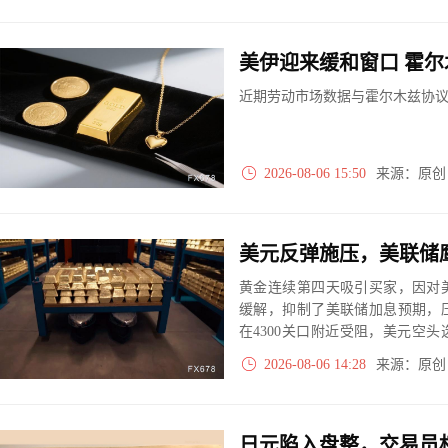
美伊迎来缓和窗口 霍
近期劳动市场数据与霍尔木兹协
2026-08-06 15:50
来源：原
黄金连续第四天吸引买家，因对
缓解，抑制了美联储加息预期，
在4300关口附近受阻，美元空
了贵金属的进一步上涨。
2026-08-06 14:28
来源：原
日元陷入盘整，交易员