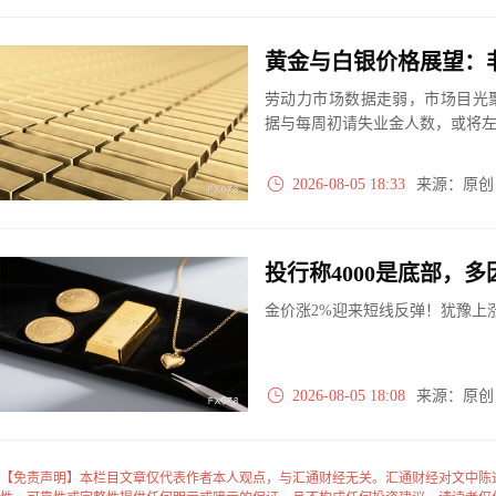
劳动力市场数据走弱，市场目光
据与每周初请失业金人数，或将左
2026-08-05 18:33
来源：原
投行称4000是底部，
金价涨2%迎来短线反弹！犹豫上
2026-08-05 18:08
来源：原
【免责声明】本栏目文章仅代表作者本人观点，与汇通财经无关。汇通财经对文中陈