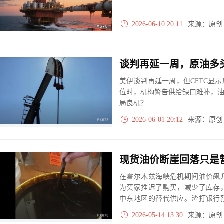
2026-06-10 20:11
来源：原
谈判再延一周，原油多
美伊谈判再延一周，但CFTC显
位时，机构警告供给缺口难补，油价或
局良机？
2026-06-01 20:12
来源：原
在霍尔木兹海峡危机期间油价飙
为买家推迟了购买，减少了库存
中东地区的替代供应。渣打银行
求再度回升，实物原油价格将会
2026-05-14 13:30
来源：原
的情况。截至 4 月 24 日当周