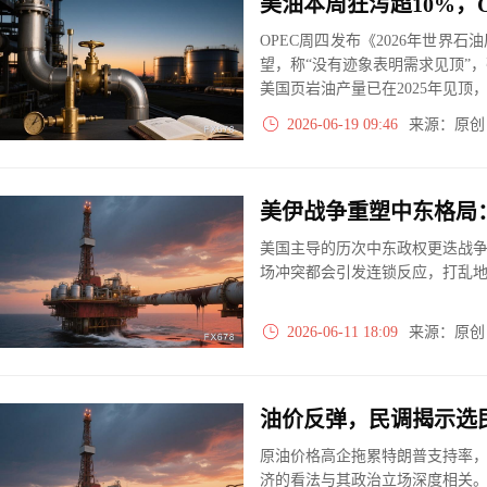
美油本周狂泻超10%，O
OPEC周四发布《2026年世界
望，称“没有迹象表明需求见顶”
美国页岩油产量已在2025年见顶，
2026-06-19 09:46
来源：原
美伊战争重塑中东格局
美国主导的历次中东政权更迭战争
场冲突都会引发连锁反应，打乱
2026-06-11 18:09
来源：原
原油价格高企拖累特朗普支持率，
济的看法与其政治立场深度相关