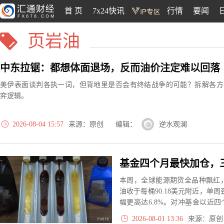
首 页
7x24快讯
行情
要闻
页岩油
中东拉锯：都想体面退场，反而油价注定难以回落
美伊表面谈判各执一词，但背地里是否会有终结战争的可能？拆解各方
弈逻辑。
2026-08-04 15:57
来源：原创 编辑：
逆水观澜
本周，全球能源期货全品种飘红
油收于每桶90.18美元附近，单周劲
幅更高达6.8%。对冲基金以近
告市场正在对地缘风险溢价进行
2026-08-01 13:36
来源：原