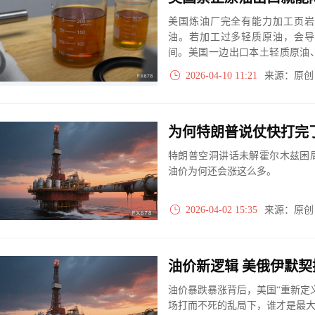
美国炼油厂完全有能力加工页岩
油。若加工过多轻质原油，会导
间。美国一边出口本土轻质原油
之举，而是炼油企业为实现利润
2026-04-10 11:21
来源：原
原油出口以压低汽油价格的做法
质原油会降低生产效率、收紧燃
为何特朗普说仗快打完
特朗普空洞讲话未解霍尔木兹困
油价为何还会涨这么多。
2026-04-02 15:35
来源：原
油价新逻辑 美俄伊默契
油价暴跌暴涨背后，美国“重新定
场打而不死的乱局下，谁才是最