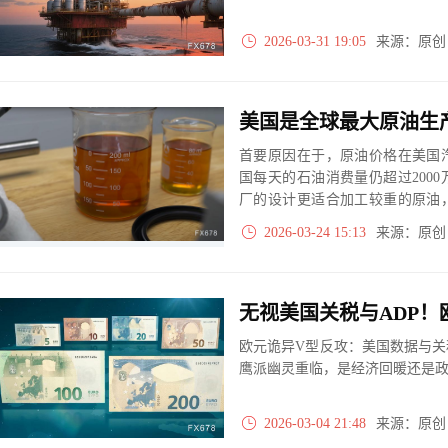
2026-03-31 19:05
来源：原
首要原因在于，原油价格在美国
国每天的石油消费量仍超过200
厂的设计更适合加工较重的原油
匹配。总之，由于炼油结构、消
2026-03-24 15:13
来源：原
内汽油价格仍会随全球油价剧烈
无视美国关税与ADP！
欧元诡异V型反攻：美国数据与
鹰派幽灵重临，是经济回暖还是
2026-03-04 21:48
来源：原