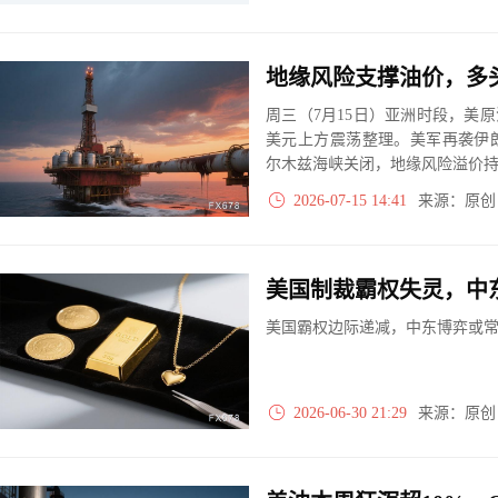
地缘风险支撑油价，多
周三（7月15日）亚洲时段，美原油期
美元上方震荡整理。美军再袭伊
尔木兹海峡关闭，地缘风险溢价
2026-07-15 14:41
来源：原
美国制裁霸权失灵，中
美国霸权边际递减，中东博弈或
2026-06-30 21:29
来源：原