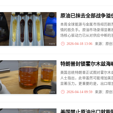
桶。
本周全球能源与金属市场经历剧
情的胜负手。原油市场录得显著
场核心驱动力已从对供应中断的
的预期定价。
2026-04-18 13:06
来源：原
美国总统特朗普正试图对霍尔木
人士指出，此举虽然可能增加美
显著压力。更重要的是，出口增
汽油等成品油价格，给美国普通
2026-04-14 09:59
来源：原