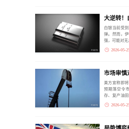
白银当前受到
弹。然而，伊
强，可能对无
2026-05-2
美方宣称即将
预期落空令
存、复产油田
核心分歧仍存变
2026-05-2
局势博弈