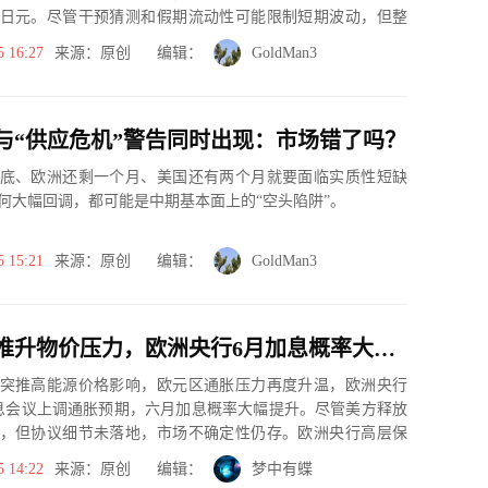
日元。尽管干预猜测和假期流动性可能限制短期波动，但整
指向美元兑日...
5 16:27
来源：原创 编辑：
GoldMan3
与“供应危机”警告同时出现：市场错了吗？
底、欧洲还剩一个月、美国还有两个月就要面临实质性短缺
何大幅回调，都可能是中期基本面上的“空头陷阱”。
5 15:21
来源：原创 编辑：
GoldMan3
地缘冲突推升物价压力，欧洲央行6月加息概率大幅走高
突推高能源价格影响，欧元区通胀压力再度升温，欧洲央行
息会议上调通胀预期，六月加息概率大幅提升。尽管美方释放
，但协议细节未落地，市场不确定性仍存。欧洲央行高层保
依据经济数...
5 14:22
来源：原创 编辑：
梦中有蝶