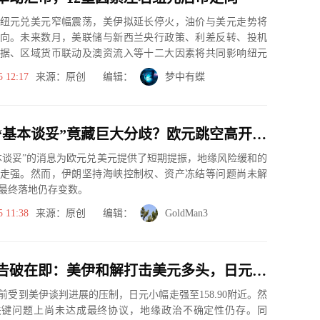
纽元兑美元窄幅震荡，美伊拟延长停火，油价与美元走势将
向。未来数月，美联储与新西兰央行政策、利差反转、投机
据、区域货币联动及澳资流入等十二大因素将共同影响纽元
，中东局势缓...
5 12:17
来源：原创 编辑：
梦中有蝶
美伊协议“基本谈妥”竟藏巨大分歧？欧元跳空高开后，警惕这三大“定时炸弹”
本谈妥”的消息为欧元兑美元提供了短期提振，地缘风险缓和的
走强。然而，伊朗坚持海峡控制权、资产冻结等问题尚未解
最终落地仍存变数。
5 11:38
来源：原创 编辑：
GoldMan3
“警戒线”告破在即：美伊和解打击美元多头，日元反弹只是“死猫跳”？
前受到美伊谈判进展的压制，日元小幅走强至158.90附近。然
关键问题上尚未达成最终协议，地缘政治不确定性仍存。同