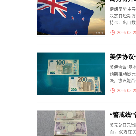
伊朗局势主导
决定其短期方
持仓、出口数
走向。整体来看
2026-05-2
美伊协议“基
预期推动欧元
决，协议能否
2026-05-2
美元兑日元当
而，双方在