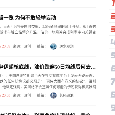
辑一览 为何不敢轻举妄动
，直面4.56%美债收益率、3.5%通胀率的棘手开局。6月首秀
诉求与独立性博弈升温，油价、地缘冲突成利率走向关键变
5 20:39
来源：原创 编辑：
逆水观澜
特朗普重申伊朗核底线，油价跌穿50日均线后何去何从
5日），美国总统特朗普当天在社交媒体平台上发表强硬表态，
朗的任何核协议都必须是“一项伟大而有意义的协议”，否则
”。他坚定强调，美国绝不会签署任何可能为伊朗获得核武器铺
这...
5 20:03
来源：原创 编辑：
长风破浪