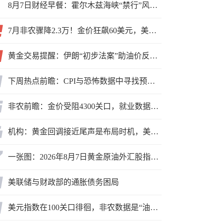
8月7日财经早餐：霍尔木兹海峡“禁行”风波再起，油价急涨金价承压，非农夜市场博弈加剧
7月非农骤降2.3万！金价狂飙60美元，美联储9月加息预期瞬间崩塌
黄金交易提醒：伊朗“初步法案”助油价反弹逾3%，金价小幅承压，非农重磅来袭！
下周热点前瞻：CPI与恐怖数据中寻找预期差
非农前瞻：金价受阻4300关口，就业数据是“火上浇油”还是“釜底抽薪”？
机构：黄金回调接近尾声是布局时机，美元后市或走弱转为利多因素
一张图：2026年8月7日黄金原油外汇股指“枢纽点+多空持仓信号”一览
美联储与财政部的通胀债务困局
美元指数在100关口徘徊，非农数据是“油门”还是“刹车”？