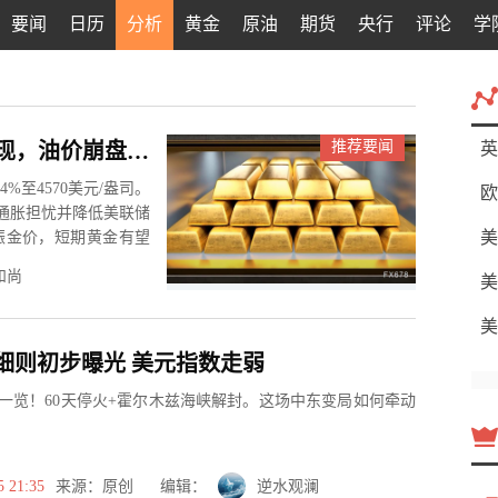
要闻
日历
分析
黄金
原油
期货
央行
评论
学
推荐要闻
黄金交易提醒：中东和平协议曙光乍现，油价崩盘美元重挫，金价将迎来超级大行情？
英
%至4570美元/盎司。
欧
解通胀担忧并降低美联储
美
振金价，短期黄金有望
和尚
美
美
细则初步曝光 美元指数走弱
一览！60天停火+霍尔木兹海峡解封。这场中东变局如何牵动
5 21:35
来源：原创 编辑：
逆水观澜