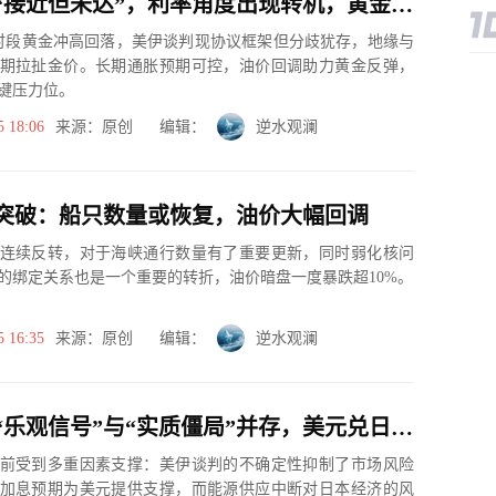
美伊协议“接近但未达”，利率角度出现转机，黄金多空激战
欧时段黄金冲高回落，美伊谈判现协议框架但分歧犹存，地缘与
期拉扯金价。长期通胀预期可控，油价回调助力黄金反弹，
键压力位。
5 18:06
来源：原创 编辑：
逆水观澜
突破：船只数量或恢复，油价大幅回调
连续反转，对于海峡通行数量有了重要更新，同时弱化核问
的绑定关系也是一个重要的转折，油价暗盘一度暴跌超10%。
5 16:35
来源：原创 编辑：
逆水观澜
美伊谈判“乐观信号”与“实质僵局”并存，美元兑日元低开后反弹
前受到多重因素支撑：美伊谈判的不确定性抑制了市场风险
加息预期为美元提供支撑，而能源供应中断对日本经济的风