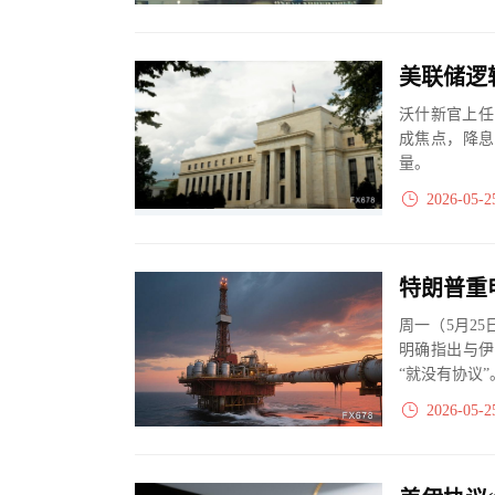
美联储逻
沃什新官上任
成焦点，降息
量。
2026-05-2
周一（5月2
明确指出与伊
“就没有协议
平道路的协议。
2026-05-2