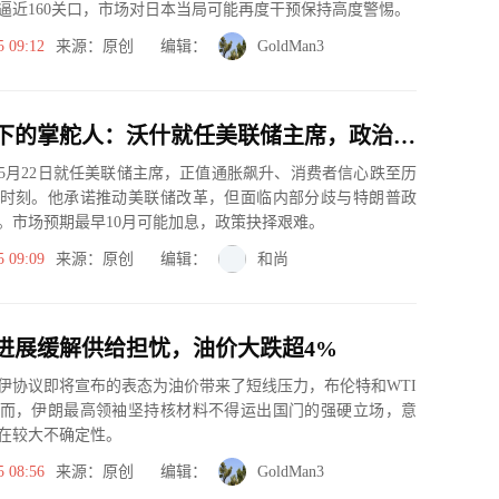
逼近160关口，市场对日本当局可能再度干预保持高度警惕。
5 09:12
来源：原创 编辑：
GoldMan3
通胀风暴下的掌舵人：沃什就任美联储主席，政治与经济的双重博弈
6年5月22日就任美联储主席，正值通胀飙升、消费者信心跌至历
时刻。他承诺推动美联储改革，但面临内部分歧与特朗普政
。市场预期最早10月可能加息，政策抉择艰难。
5 09:09
来源：原创 编辑：
和尚
进展缓解供给担忧，油价大跌超4%
伊协议即将宣布的表态为油价带来了短线压力，布伦特和WTI
而，伊朗最高领袖坚持核材料不得运出国门的强硬立场，意
在较大不确定性。
5 08:56
来源：原创 编辑：
GoldMan3