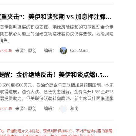
黄金的“双重夹击”：美伊和谈预期 VS 加息押注骤升，本周PCE或定方向
美伊谈判进展的积极支撑，地缘风险缓和的预期推动金价走
朗在核心问题上的强硬立场意味着协议仍存变数，地缘风险
消失。
5 08:36
来源：原创 编辑：
GoldMan3
黄金交易提醒：金价绝地反击！美伊和谈点燃1.5%暴涨，美联储加息预期骤变，黄金下一站直奔4700？
0.69%至4506美元，受油价高企与美联储加息预期压制。本周
取得进展，油价大跌、通胀忧虑缓解，金价高开1.5%至4575
弱提供助力，但美联储沃勒转向鹰派、新主席沃什面临通胀
5 07:39
来源：原创 编辑：
和尚
关。汇通财经对文中陈述、观点判断保持中立，不对所包含内容的准确