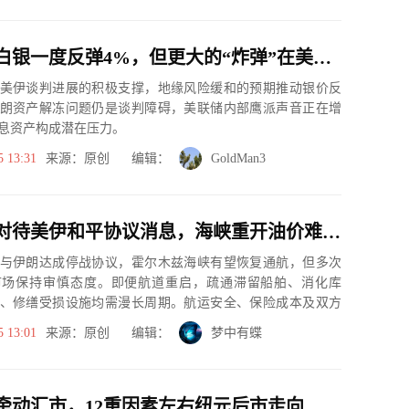
大逆转！白银一度反弹4%，但更大的“炸弹”在美联储：10月加息概率飙至55%
美伊谈判进展的积极支撑，地缘风险缓和的预期推动银价反
朗资产解冻问题仍是谈判障碍，美联储内部鹰派声音正在增
息资产构成潜在压力。
5 13:31
来源：原创 编辑：
GoldMan3
市场审慎对待美伊和平协议消息，海峡重开油价难归原位
与伊朗达成停战协议，霍尔木兹海峡有望恢复通航，但多次
市场保持审慎态度。即便航道重启，疏通滞留船舶、消化库
、修缮受损设施均需漫长周期。航运安全、保险成本及双方
数，油价难快速...
5 13:01
来源：原创 编辑：
梦中有蝶
牵动汇市，12重因素左右纽元后市走向