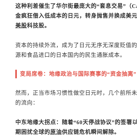
这种利差催生了华尔街最庞大的“套息交易”（Car
金疯狂借入低成本的日元，转身抛售并换成美
美股
科技股。
资本的持续外流，成为了日元无序无深度贬值
源和食品进口的日本国内的民生通胀成本。
变局席卷：地缘政治与国际赛事的“资金抽离”
然而，正当市场习惯性做空日元时，几个前所
的流向：
中东地缘大拐点：随着“60天停战协议”的签署
期困扰全球的
原油
供应链危机瞬间解除。