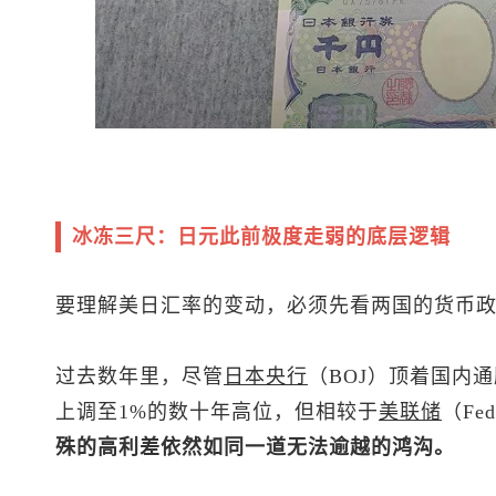
冰冻三尺：日元此前极度走弱的底层逻辑
要理解美日汇率的变动，必须先看两国的货币
过去数年里，尽管
日本央行
（BOJ）顶着国内
上调至1%的数十年高位，但相较于
美联储
（F
殊的高利差依然如同一道无法逾越的鸿沟。