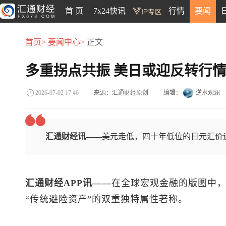
首 页
7x24快讯
行情
要闻
首页>
要闻中心>
正文
多重拐点共振 美日或迎反转行
来源：汇通财经原创
编辑：
逆水观澜
2026-07-02 17:46
汇通财经讯——
美元走低，四十年低位的日元汇价
汇通财经APP讯——
在全球宏观金融的版图中
“传统避险资产”的双重独特属性著称。