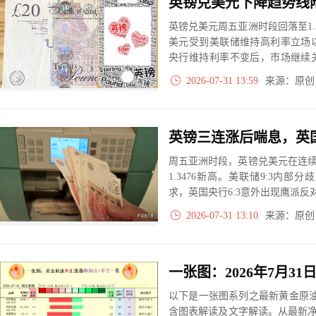
英镑兑美元下降趋势线
英镑兑美元周五亚洲时段回落至1.
美元受到美联储维持高利率立场
央行维持利率不变后，市场继续
改善，美元避险需求下降，英镑
2026-07-31 13:59
来源：原
周五亚洲时段，英镑兑美元在连续三
1.3476新高。美联储9:3内
求，英国央行6:3意外出现鹰派
2026-07-31 13:10
来源：原
以下是一张图系列之最新黄金原油
含图表解读及文字解读。从最新