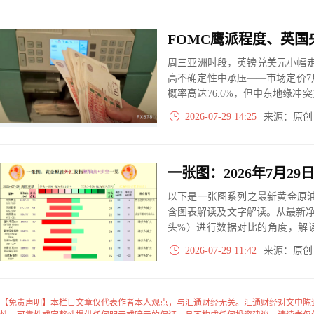
周三亚洲时段，英镑兑美元小幅走高
高不确定性中承压——市场定价7月
概率高达76.6%，但中东地缘
大变量左右英镑方向：FOMC
2026-07-29 14:25
来源：原
动）、中东局势。
以下是一张图系列之最新黄金原油
含图表解读及文字解读。从最新
头%）进行数据对比的角度，解
大、净多头减小、净空头无变动
2026-07-29 11:42
来源：原
实际数据对比结果对应展示其中
【免责声明】本栏目文章仅代表作者本人观点，与汇通财经无关。汇通财经对文中陈