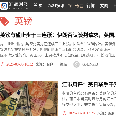
首 页
7x24快讯
行情
要闻
英镑
英镑有望止步于三连涨：伊朗
周一亚洲时段，英镑兑美元在连续三日上涨后回落至1.3470附近。美伊
突破希望提振风险偏好，但伊朗迅速否认特朗普说法，称其为“新谎言”，
缘不确定性仍高。英国央行上周按兵不动但保留加息选项，行长淡化加
紧迫性，信号偏谨慎。
2026-08-03 10:32
来源：原创 编辑：
GoldMan3
本周的主线只有两条：美联储的
柱，而日本当局时隔数月的汇市
线交织之下，非美货币集体反攻，
元兑日元单周暴跌3.6%，成为G
2026-08-01 13:26
来源：原