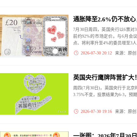
通胀降至2.6%仍不放
7月30日周四，英国央行以6票对
前约92%的市场定价。与6月会
点、将利率升至4%的委员增至3
正在扩散，而非简单重复此前的
2026-07-30 20:12
来源：原
率决议将在9月17日公布。
英国央行鹰牌阵营扩大！
周四(7月30日)，英国央行于北京
3.75%不变，投票结果为6-3，预期
2026-07-30 19:16
来源：原