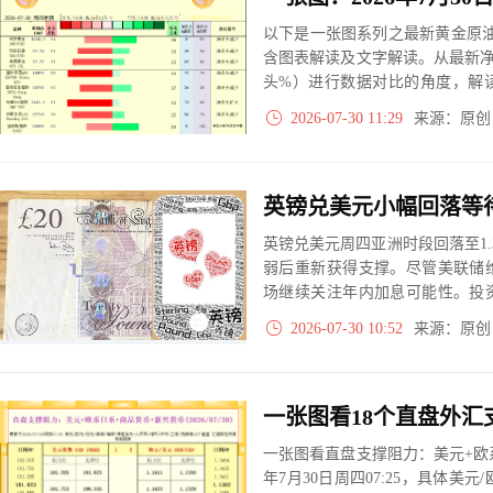
以下是一张图系列之最新黄金原油
含图表解读及文字解读。从最新
头%）进行数据对比的角度，解
大、净多头减小、净空头无变动
2026-07-30 11:29
来源：原
实际数据对比结果对应展示其中
英镑兑美元小幅回落等
英镑兑美元周四亚洲时段回落至1.
弱后重新获得支撑。尽管美联储
场继续关注年内加息可能性。投
GDP、PCE数据，以判断英镑后
2026-07-30 10:52
来源：原
一张图看直盘支撑阻力：美元+欧系
年7月30日周四07:25，具体美元