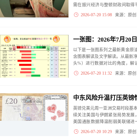
需在振兴经济与整顿财政间取得
不及预期，当前乐观情绪将迅速
2026-07-20 15:08
来源：原
以下是一张图系列之最新黄金原油
含图表解读及文字解读。从最新
头%）进行数据对比的角度，解
大、净多头减小、净空头无变动
2026-07-20 11:32
来源：原
实际数据对比结果对应展示其中
英镑兑美元周一亚洲交易时段基本持
续关注美国与伊朗紧张局势发展
美国通胀数据降温削弱美联储进
资者将等待英国就业报告，以寻
2026-07-20 10:29
来源：原