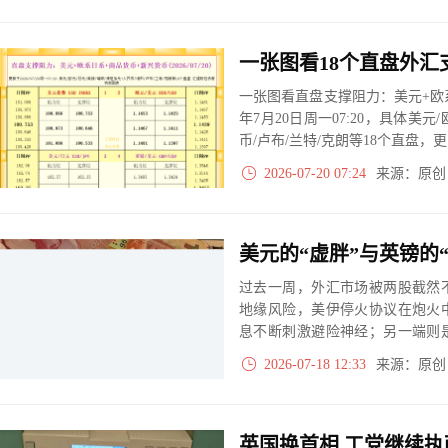
一张图看直盘支撑阻力：美元+欧系
年7月20日周一07:20，具体美元
币/卢布/兰特/克朗等18个直盘
2026-07-20 07:24
来源：原
过去一周，外汇市场被两股截然
地缘风险，美伊停火协议在炮火
息不断刺激避险神经；另一端则
的加息预期退潮，将美元指数从
2026-07-18 12:33
来源：原
英国换首相 工党继续执