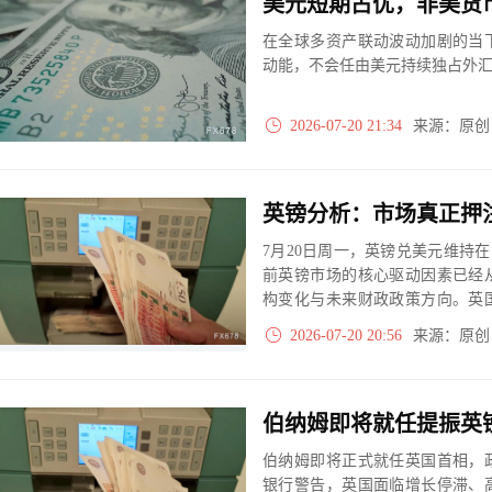
美元短期占优，非美货
在全球多资产联动波动加剧的当
动能，不会任由美元持续独占外
2026-07-20 21:34
来源：原
英镑分析：市场真正押
7月20日周一，英镑兑美元维持在
前英镑市场的核心驱动因素已经
构变化与未来财政政策方向。英
近10年内第7位英国首相，其上
2026-07-20 20:56
来源：原
模式结束长期不稳定，并计划推出
伯纳姆即将就任提振英
伯纳姆即将正式就任英国首相，
银行警告，英国面临增长停滞、