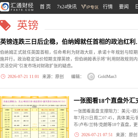
首 页
7x24快讯
行情
要闻
英镑
英镑连跌三日后企稳，伯
伯纳姆正式就任英国首相，任命希利为财政大臣，承诺十年规划与短期
施并行。政治稳定溢价短期支撑英镑，但伯纳姆表示将“利用财政规则内
灵活空间”引发市场对财政扩张的疑虑。
2026-07-21 11:01
来源：原创 编辑：
GoldMan3
一张图看直盘支撑阻力：美元+欧系
年7月21日周二07:45，具体美元
币/卢布/兰特/克朗等18个直盘
2026-07-21 07:51
来源：原