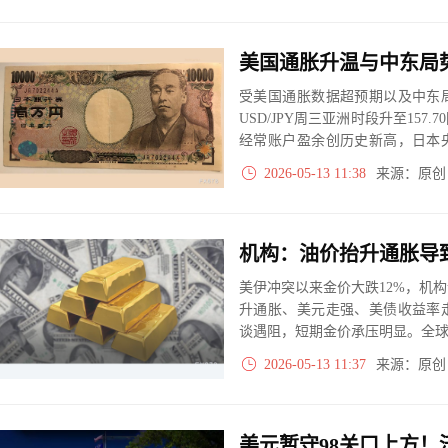
受美国通胀数据超预期以及中东
USD/JPY周三亚洲时段升至15
经常账户盈余创历史新高，日本
联储维持高利率的预期仍主导汇市
2026-05-13 11:38
来源：原
日本央行政策前景变化。
美伊冲突以来金价大跌12%，机
升通胀、美元走强、美债收益率
谈遇阻，短期金价承压明显。全球
始回流，中长期支撑稳固。机构
2026-05-13 11:37
来源：原
5000 美元，宏观逆风缓解后金