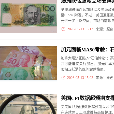
受澳洲联储连续加息以及鹰派政策
至0.7240附近。不过，美国通
元进一步上涨空间。市场当前聚焦
以判断澳元兑美元下一阶段走势
2026-05-13 15:13
来源：原
加元面临MA50考验：
加拿大经济正陷入“石油悖论”：
并可能迫使央行加息。加元汇率
险相互抵消的区间震荡格局。
2026-05-13 15:02
来源：原
受美国4月通胀数据超预期以及中
在连续两日上涨后维持高位整理，