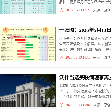
品种，更多详见汇通财经析若特
2026-05-13 11:22
来源：原
以下是一张图系列之最新黄金原油
含图表解读及文字解读。从最新
头%）进行数据对比的角度，解
大、净多头减小、净空头无变动
2026-05-13 11:13
来源：原
实际数据对比结果对应展示其中
北京时间5月12日周二纽约时段
了一步，他成功通过了参议院的
事会任职的资格。对于这位此前
来要进行的投票是选举其担任主
2026-05-13 11:02
来源：原