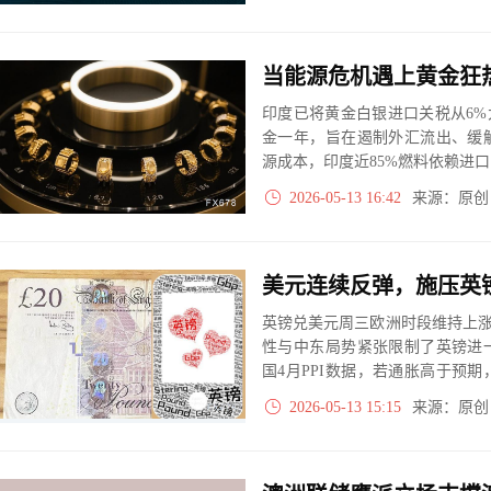
当能源危机遇上黄金狂
印度已将黄金白银进口关税从6%
金一年，旨在遏制外汇流出、缓
源成本，印度近85%燃料依赖进
历史新低。
2026-05-13 16:42
来源：原
英镑兑美元周三欧洲时段维持上涨并
性与中东局势紧张限制了英镑进
国4月PPI数据，若通胀高于预
GBP/USD仍维持温和多头结构，
2026-05-13 15:15
来源：原
进一步加剧。