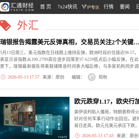
首 页
7x24快讯
行情
要闻
外汇
瑞银报告揭露美元反弹真相，交易员关注2个关键
5月13日周三，美元指数在日线图上维持反弹，欧洲时段价位接近98.57
表显示该指数从100.2799高位逐步回落至97.6229低点后小幅反弹。在
景下，瑞银最新报告将美联储降息时间表大幅后移，与多家机构同步调
预期。
2026-05-13 17:57
来源：原创 编辑：
知秋
欧元跌穿1.17，欧央
美伊谈判陷入僵局，特朗普称停火
好对任何军事行动作出回应。避
易日走高，欧元兑美元承压下跌
2026-05-13 17:43
来源：原