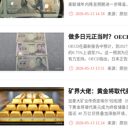
美联储年内降息预期进一步降温
目前聚焦美国PPI数据，希望进
2026-05-13 14:18
来源：原
影响。
OECD在最新报告中预计，到20
的0.75%上调至2%。这一预测
有力支持。OECD指出，日本正
内需支撑的价格与工资同步上涨
2026-05-13 13:51
来源：原
加拿大矿业传奇皮埃尔?拉松德（Pier
下黄金将替代美元成为终极储备货币
国近 40 万亿巨债叠加滞胀环
金，黄金定价权逐步转移。矿业
2026-05-13 12:24
来源：原
间，同时加拿大养老基金本土配