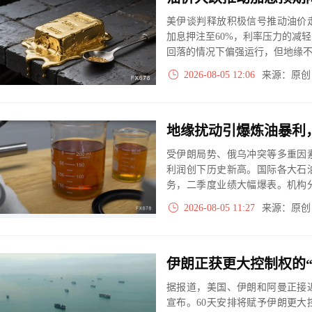
美伊谈判释放积极信号推动油价
加息押注至60%，利率压力的减
回落的情况下偏强运行，但地缘
2026-08-05 12:06
来源：原
地缘扰动引爆炼油暴利
受伊朗局势、俄乌冲突等多重因
利润创下历史新高。国际各大石
务，二季度业绩大幅爆表。机构
存与补库需求仍将支撑炼油高景
2026-08-05 11:27
来源：原
据报道，美国、伊朗和阿曼正接
宣布。60天安排将赋予伊朗更大