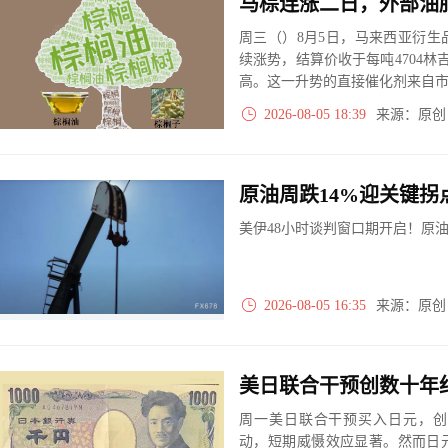
马棕连涨二日，外部油
周三（）8月5日，马来西亚衍生
续涨势，结算价收于每吨4704林
高。这一升势的直接催化剂来自
2026-08-05 18:39
来源：原
美伊48小时谈判窗口期开启！原
2026-08-05 16:35
来源：原
周一美日联合干预买入日元，创
动，短期威慑效应显著。然而日