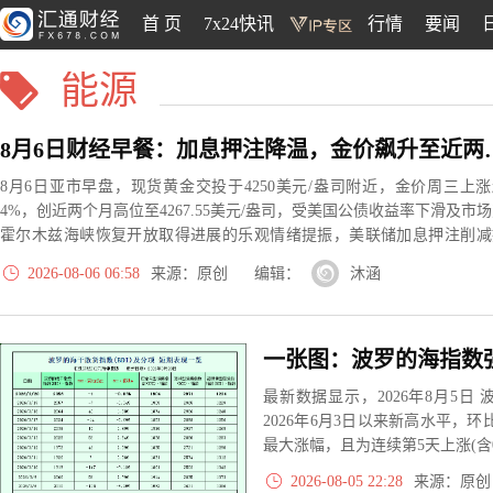
首 页
7x24快讯
行情
要闻
能源
8月6日财经早餐：加息押注降温，金
8月6日亚市早盘，现货黄金交投于4250美元/盎司附近，金价周三上涨
4%，创近两个月高位至4267.55美元/盎司，受美国公债收益率下滑及市
霍尔木兹海峡恢复开放取得进展的乐观情绪提振，美联储加息押注削减
振金价。
2026-08-06 06:58
来源：原创 编辑：
沐涵
最新数据显示，2026年8月5日 波
2026年6月3日以来新高水平，环比(
最大涨幅，且为连续第5天上涨(含
2026-08-05 22:28
来源：原