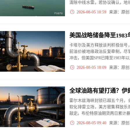
清除中线水雷。若协议确认，地
下行压力。但协议偏向伊朗的条
2026-08-05 10:59
来源：原
变量。
卡塔尔及美方释放谈判积极信号
前油价被地缘政治反复牵制，尽
冲击，但美国SPR已降至1983
2026-08-05 10:09
来源：原
霍尔木兹海峡封锁已超五个月，
软化排雷立场，美方密集释放乐
敲定。布伦特原油期货两日累计暴
分歧与新发船只遇袭，协议落地
2026-08-05 09:40
来源：原