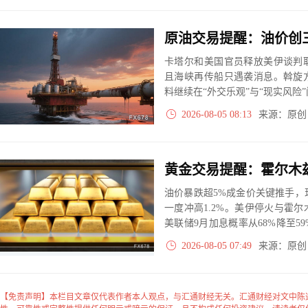
卡塔尔和美国官员释放美伊谈判
且海峡再传船只遇袭消息。斡旋
料继续在“外交乐观”与“现实风险
2026-08-05 08:13
来源：原
油价暴跌超5%成金价关键推手，现
一度冲高1.2%。美伊停火与霍
美联储9月加息概率从68%降至
周ADP与非农就业数据，黄金
2026-08-05 07:49
来源：原
美元走势。
【免责声明】本栏目文章仅代表作者本人观点，与汇通财经无关。汇通财经对文中陈