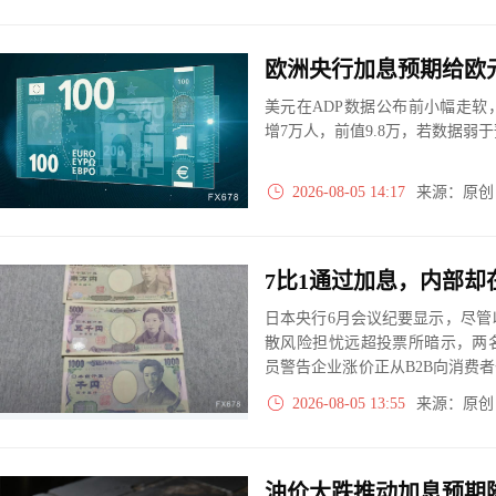
美元在ADP数据公布前小幅走软
增7万人，前值9.8万，若数据弱
2026-08-05 14:17
来源：原
日本央行6月会议纪要显示，尽管以
散风险担忧远超投票所暗示，两
员警告企业涨价正从B2B向消费
险”信号，使9月加息成为市场定
2026-08-05 13:55
来源：原
油价大跌推动加息预期