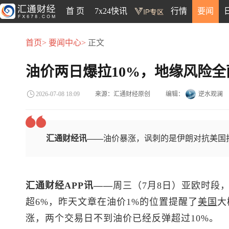
首 页
7x24快讯
行情
要闻
首页>
要闻中心>
正文
油价两日爆拉10%，地缘风险全
来源：汇通财经原创
编辑：
逆水观澜
2026-07-08 18:09
汇通财经讯——
油价暴涨，讽刺的是伊朗对抗美国
汇通财经APP讯——
周三（7月8日）亚欧时段
超6%，昨天文章在油价1%的位置提醒了
美国
大
涨，两个交易日不到油价已经反弹超过10%。