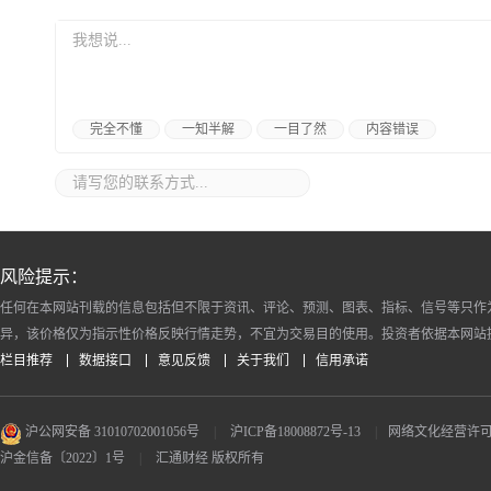
完全不懂
一知半解
一目了然
内容错误
风险提示：
任何在本网站刊载的信息包括但不限于资讯、评论、预测、图表、指标、信号等只作
异，该价格仅为指示性价格反映行情走势，不宜为交易目的使用。投资者依据本网站
栏目推荐
数据接口
意见反馈
关于我们
信用承诺
沪公网安备 31010702001056号
|
沪ICP备18008872号-13
|
网络文化经营许可证 沪
沪金信备〔2022〕1号
|
汇通财经 版权所有