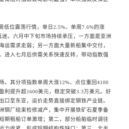
周低位震荡行情，单日2.5%、单周7.6%的涨
低迷。六月中下旬市场持续承压，一方面是亚洲
海运需求走弱；另一方面大量新船集中交付，
。进入七月后供需关系快速反转，带动指数强
。其分项指数单周大涨12%、点位重回4100
利提升超1600美元，稳定突破3.3万美元。好
出口至东亚，运价走势直接绑定钢铁产业链。
洲钢厂结束检修减产，集中开展铁矿石夏季备
短期租船订单激增；第二，部分船舶临时调往
运力收紧，形成短期结构性缺口；第三，北半