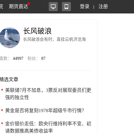
院
期货直达
登录
注册
长风破浪
长风破浪会有时，直挂云帆济沧海
篇数：
44997
粉丝：
87
精选文章
美联储7月不加息，3票反对展现委员们更
强的独立性
黄金是否将复刻1978年超级牛市行情？
金价银价走低：欧央行维持利率不变、初
请数据推高美债收益率