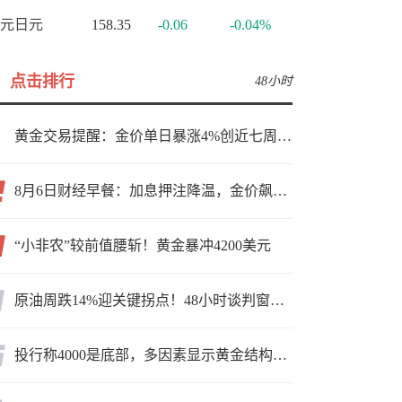
元日元
158.35
-0.06
-0.04%
点击排行
48小时
黄金交易提醒：金价单日暴涨4%创近七周新高，加息预期降温叠加霍尔木兹“暂停信号”，牛市重启了？
8月6日财经早餐：加息押注降温，金价飙升至近两个月高位，地缘缓和预期，美油75关口拉锯
“小非农”较前值腰斩！黄金暴冲4200美元
原油周跌14%迎关键拐点！48小时谈判窗口，暗藏行情变数
投行称4000是底部，多因素显示黄金结构性机会显现