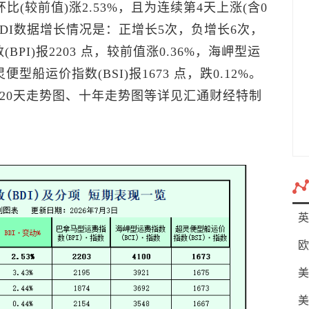
比(较前值)涨2.53%，且为连续第4天上涨(含0
BDI数据增长情况是：正增长5次，负增长6次，
PI)报2203 点，较前值涨0.36%，海岬型运
灵便型船运价指数(BSI)报1673 点，跌0.12%。
20天走势图、十年走势图等详见汇通财经特制
英
欧
美
美