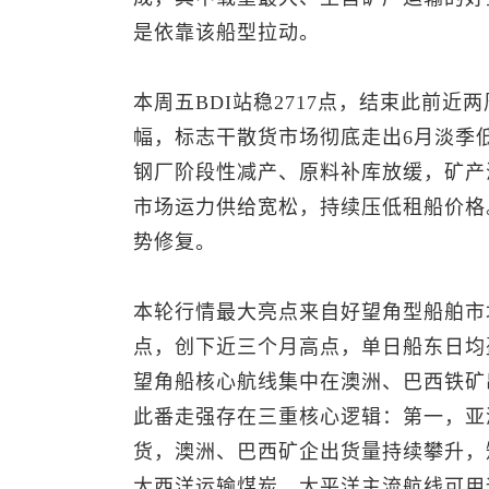
是依靠该船型拉动。
本周五BDI站稳2717点，结束此前近两
幅，标志干散货市场彻底走出6月淡季
钢厂阶段性减产、原料补库放缓，矿产
市场运力供给宽松，持续压低租船价格
势修复。
本轮行情最大亮点来自好望角型船舶市场
点，创下近三个月高点，单日船东日均盈
望角船核心航线集中在澳洲、巴西铁矿
此番走强存在三重核心逻辑：第一，亚
货，澳洲、巴西矿企出货量持续攀升，
大西洋运输煤炭，太平洋主流航线可用