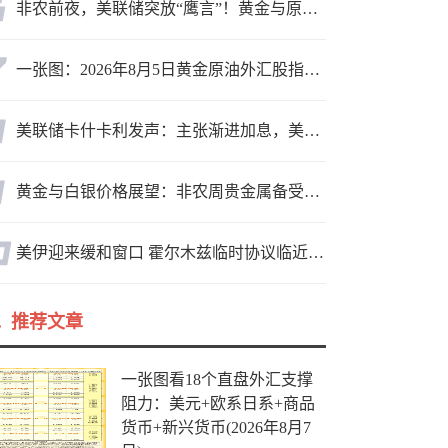
非农前夜，美联储突放“鹰言”！黄金与原油为何联手反攻？
一张图：2026年8月5日黄金原油外汇股指“枢纽点+多空持仓信号”一览
美联储卡什卡利发声：主张渐进加息，美联储内部政策分歧
黄金与白银价格展望：非农周贵金属备受关注，黄金测试关键突破位
美伊迎来缓和窗口 霍尔木兹临时协议临近落地
推荐文章
一张图看18个直盘外汇支撑
阻力：美元+欧系日系+商品
货币+新兴货币(2026年8月7