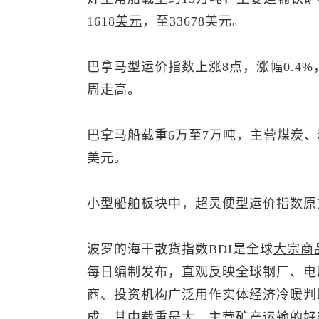
1618
美元
，至33678美元。
巴拿马型运价指数上涨8点，涨幅0.4%
周走高。
巴拿马船载重6万至7万吨，主营煤炭、粮
美元。
小型船舶板块中，超灵便型运价指数原
波罗的海干散货指数BDI是全球
大宗商
每日编制发布，直观反映全球钢厂、电
商、投资机构广泛用作实体经济冷暖判
成，其中载重最大、主营矿产运输的好