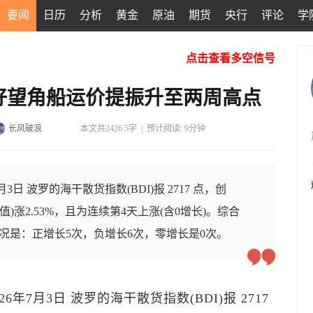
要闻
日历
分析
黄金
原油
期货
央行
评论
学
点击查看多空信号
好望角船运价提振升至两周高点
长风破浪
本文共2426.5字
|
预计阅读: 9分钟
3日 波罗的海干散货指数(BDI)报 2717 点，创
值)涨2.53%，且为连续第4天上涨(含0增长)。综合
情况是：正增长5次，负增长6次，零增长是0次。
6年7月3日 波罗的海干散货指数(BDI)报 2717