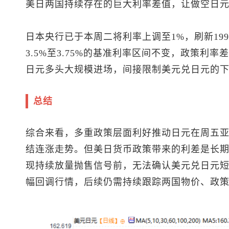
美日两国持续存在的巨大利率差值，让做空日
日本央行已于本周二将利率上调至1%，刷新19
3.5%至3.75%的基准利率区间不变，政策利
日元多头大规模进场，间接限制
美元兑日元
的
总结
综合来看，多重政策层面利好推动日元在周五
结连涨走势。但美日货币政策带来的利差是长
现持续放量抛售信号前，无法确认
美元兑日元
幅回调行情，后续仍需持续跟踪两国物价、政