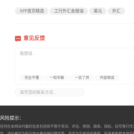
APP首页精选
工行外汇金银油
美元
外汇
意见反馈
完全不懂
一知半解
一目了然
内容错误
风险提示：
任何在本网站刊载的信息包括但不限于资讯、评论、预测、图表、指标、信号等只作
异，该价格仅为指示性价格反映行情走势，不宜为交易目的使用。投资者依据本网站