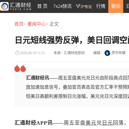
首 页
7x24快讯
行情
要闻
首页>
要闻中心>
正文
日元短线强势反弹，美日回调空
来源：汇通财经原创
编辑：
梦中有蝶
2026-06-19 11:21
汇通财经讯——
周五亚盘美元兑日元自阶段高点回
放加速加息信号，叠加官员表态及官方汇率干预预
但美日高额利差限制日元涨幅，美元兑日元深度回
汇通财经APP讯——
周五亚盘
美元
兑
日元
回落