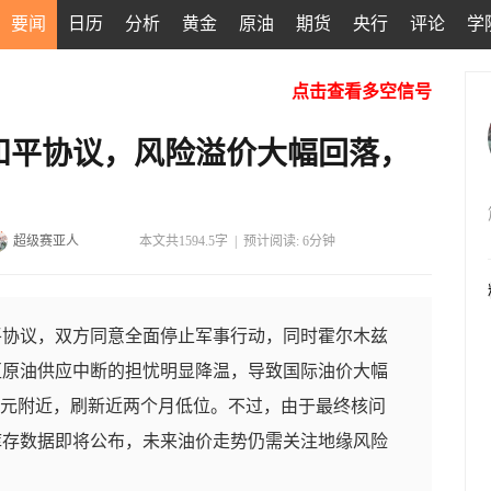
要闻
日历
分析
黄金
原油
期货
央行
评论
学
点击查看多空信号
和平协议，风险溢价大幅回落，
超级赛亚人
本文共1594.5字
|
预计阅读: 6分钟
平协议，双方同意全面停止军事行动，同时霍尔木兹
区原油供应中断的担忧明显降温，导致国际油价大幅
0美元附近，刷新近两个月低位。不过，由于最终核问
库存数据即将公布，未来油价走势仍需关注地缘风险