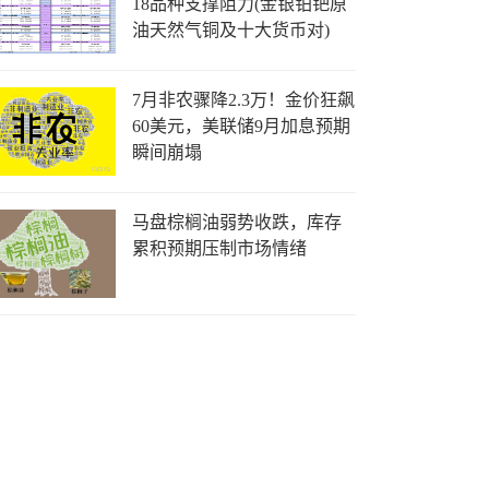
18品种支撑阻力(金银铂钯原
油天然气铜及十大货币对)
7月非农骤降2.3万！金价狂飙
60美元，美联储9月加息预期
瞬间崩塌
马盘棕榈油弱势收跌，库存
累积预期压制市场情绪