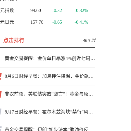
元指数
99.60
-0.32
-0.32%
元日元
157.76
-0.65
-0.41%
点击排行
48小时
黄金交易提醒：金价单日暴涨4%创近七周新高，加息预期降温叠加霍尔木兹“暂停信号”，牛市重启了？
8月6日财经早餐：加息押注降温，金价飙升至近两个月高位，地缘缓和预期，美油75关口拉锯
非农前夜，美联储突放“鹰言”！黄金与原油为何联手反攻？
8月7日财经早餐：霍尔木兹海峡“禁行”风波再起，油价急涨金价承压，非农夜市场博弈加剧
黄金交易提醒：伊朗“初步法案”助油价反弹逾3%，金价小幅承压，非农重磅来袭！