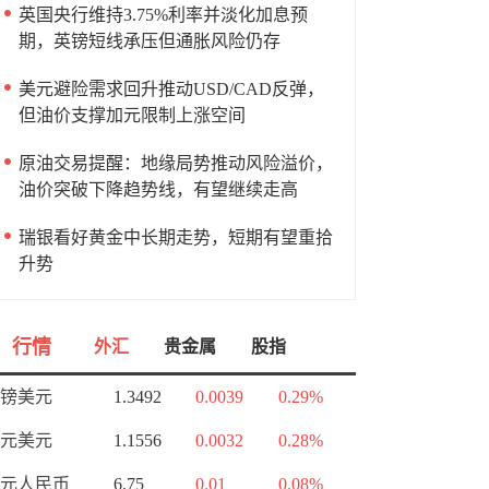
英国央行维持3.75%利率并淡化加息预
期，英镑短线承压但通胀风险仍存
美元避险需求回升推动USD/CAD反弹，
但油价支撑加元限制上涨空间
原油交易提醒：地缘局势推动风险溢价，
油价突破下降趋势线，有望继续走高
瑞银看好黄金中长期走势，短期有望重拾
升势
行情
外汇
贵金属
股指
镑美元
1.3492
0.0039
0.29%
元美元
1.1556
0.0032
0.28%
元人民币
6.75
0.01
0.08%