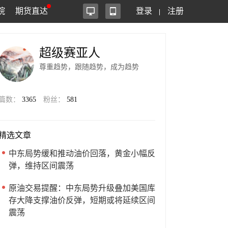
院
期货直达
登录
注册
超级赛亚人
尊重趋势，跟随趋势，成为趋势
篇数：
3365
粉丝：
581
精选文章
中东局势缓和推动油价回落，黄金小幅反
弹，维持区间震荡
原油交易提醒：中东局势升级叠加美国库
存大降支撑油价反弹，短期或将延续区间
震荡