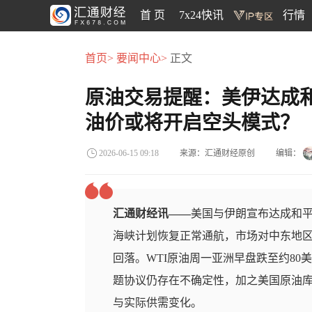
首 页
7x24快讯
行情
首页>
要闻中心>
正文
原油交易提醒：美伊达成
油价或将开启空头模式？
来源：汇通财经原创
编辑：
2026-06-15 09:18
汇通财经讯——
美国与伊朗宣布达成和
海峡计划恢复正常通航，市场对中东地
回落。WTI原油周一亚洲早盘跌至约8
题协议仍存在不确定性，加之美国原油
与实际供需变化。