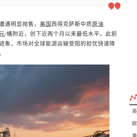
遭遇明显抛售，
美国
西得克萨斯中质
原油
元
/桶附近，创下近两个月以来最低水平。此前
迹象，市场对全球能源运输受阻的担忧快速降
。
英
欧
美