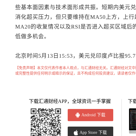
些基本面因素与技术面形成共振。短期内美元兑
消化超买压力，但只要维持在MA50上方，上
MA20的收复情况以及RSI是否进入超买区域
低做多机会。
北京时间5月13日15:53，美元兑印度卢比报95.71
【免责声明】本文仅代表作者本人观点，与汇通财经无关。汇通财经对文中
或完整性提供任何明示或暗示的保证，且不构成任何投资建议，请读者仅作
下载汇通财经APP，全球资讯一手掌握
下
Android 下载
App Store 下载