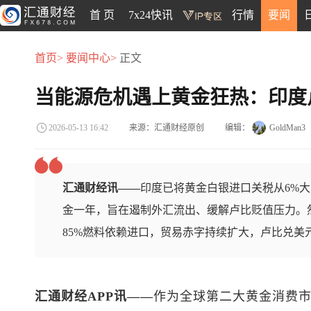
首 页
7x24快讯
行情
要闻
首页>
要闻中心>
正文
当能源危机遇上黄金狂热：印度
来源：汇通财经原创
编辑：
GoldMan3
2026-05-13 16:42
汇通财经讯——
印度已将黄金白银进口关税从6%大
金一年，旨在遏制外汇流出、缓解卢比贬值压力。
85%燃料依赖进口，贸易赤字持续扩大，卢比兑美
汇通财经APP讯——
作为全球第二大黄金消费