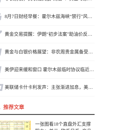
8月7日财经早餐：霍尔木兹海峡“禁行”风波再起，油价急涨金价承压，非农夜市场博弈加剧
黄金交易提醒：伊朗“初步法案”助油价反弹逾3%，金价小幅承压，非农重磅来袭！
黄金与白银价格展望：非农周贵金属备受关注，黄金测试关键突破位
美伊迎来缓和窗口 霍尔木兹临时协议临近落地
美联储卡什卡利发声：主张渐进加息，美联储内部政策分歧
推荐文章
一张图看18个直盘外汇支撑