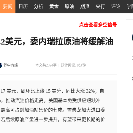
要闻
日历
分析
黄金
原油
期货
央行
评论
学
点击查看多空信号
.2美元，委内瑞拉原油将缓解油
梦中有蝶
本文共2394字
|
预计阅读: 8分钟
17 美元，周环比上涨 15 美分，同比大涨 32%；自
6%，推动汽油价格走高。美国基本免受供应短缺冲
本最高可占到加油站售价的七成。雪佛龙加大进口委
；若后续原油产量进一步提升，有望带来更长期的价