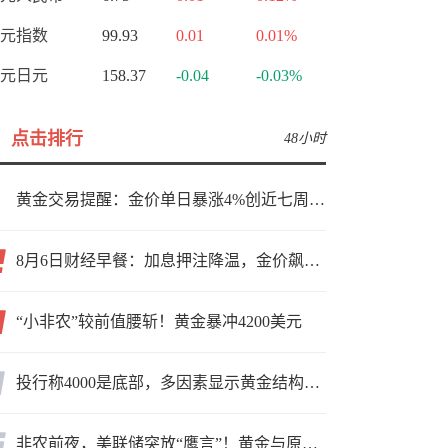
元指数
99.93
0.01
0.01%
元日元
158.37
-0.04
-0.03%
点击排行
48小时
黄金交易提醒：金价单日暴涨4%创近七周新高，加息预期降温叠加霍尔木兹“暂停信号”，牛市重启了？
8月6日财经早餐：加息押注降温，金价飙升至近两个月高位，地缘缓和预期，美油75关口拉锯
“小非农”较前值腰斩！黄金暴冲4200美元
投行称4000是底部，多因素显示黄金结构性机会显现
非农前夜，美联储突放“鹰言”！黄金与原油为何联手反攻？