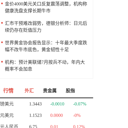
金价4000美元关口反复震荡调整，机构称
健康洗盘支撑长期牛市
汇市干预难改弱势，德银分析师：日元后
续仍存在贬值压力
世界黄金协会报告显示：十年最大季度跌
幅不改牛市底色，黄金韧性十足
机构：预计美联储7月按兵不动，年内大
概率不会加息
行情
外汇
贵金属
股指
镑美元
1.3443
-0.0010
-0.07%
元美元
1.1523
0.0000
-0%
元人民币
6.75
0.01
0.12%