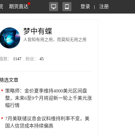
院
期货直达
登录
注册
梦中有蝶
人皆知有用之用，而莫知无用之用
篇数：
1147
粉丝：
45
精选文章
策略师：金价夏季维持4000美元区间盘
整，未来6至9个月将迎新一轮上千美元涨
幅行情
7月美联储议息会议料维持利率不变，美
国人信贷成本持续偏高