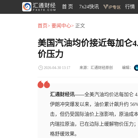
首 页
7x24快讯
行情
首页>
要闻中心>
正文
美国汽油均价接近每加仑4
价压力
来源：汇通财经原创
编辑：
2026-04-30 13:17
汇通财经讯——
全美汽油均价达每加仑 4.
伊朗冲突爆发以来，油价累计飙升约 5
击，但仍受国际油价上涨影响，原油成
内瑞拉原油，已在边际上缓解物价压力
格舒缓效果。