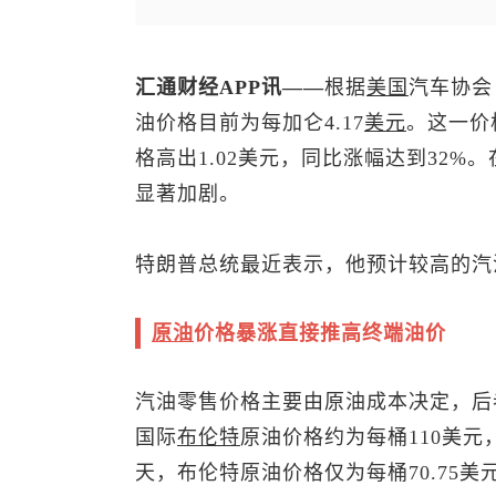
汇通财经APP讯——
根据
美国
汽车协会
油价格目前为每加仑4.17
美元
。这一价
格高出1.02美元，同比涨幅达到32
显著加剧。
特朗普总统最近表示，他预计较高的汽
原油
价格暴涨直接推高终端油价
汽油零售价格主要由原油成本决定，后者
国际
布伦特
原油
价格约为每桶110美
天，
布伦特原油
价格仅为每桶70.75美