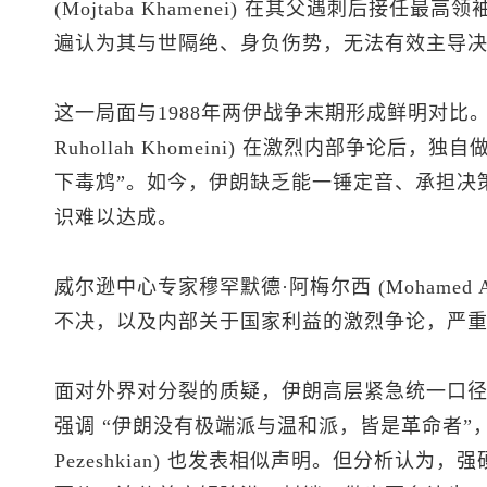
(Mojtaba Khamenei) 在其父遇刺后接
遍认为其与世隔绝、身负伤势，无法有效主导
这一局面与1988年两伊战争末期形成鲜明对比。当年
Ruhollah Khomeini) 在激烈内部争论后
下毒鸩”。如今，伊朗缺乏能一锤定音、承担决
识难以达成。
威尔逊中心专家穆罕默德·阿梅尔西 (Mohamed 
不决，以及内部关于国家利益的激烈争论，严
面对外界对分裂的质疑，伊朗高层紧急统一口
强调 “伊朗没有极端派与温和派，皆是革命者”，阿
Pezeshkian) 也发表相似声明。但分析认