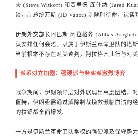
夫 (Steve Witkoff) 和贾里德·库什纳 (Jare
谈，副总统万斯 (JD Vance) 则随时待命，视
伊朗外交部长阿巴斯·阿拉格齐 (Abbas Arag
认安排任何会晤。隶属于伊斯兰革命卫队的塔斯尼姆通
当前根本不存在对美谈判，阿拉格齐此行与对
派系对立加剧：强硬派与务实派激烈博弈
战争期间，伊朗领导层对外展现出高度团结，
僵持，伊朗亟需通过解除制裁挽救濒临崩溃的
的拉锯战全面爆发。
一方是伊斯兰革命卫队掌权的强硬派及保守势