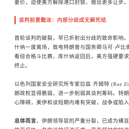
要价，迫使美方解除港口封锁、做出更多让步
谈判前景黯淡：内部分歧成无解死结
首轮谈判的破裂，早已折射出分歧的致命影响
什纳一度离场，致电特朗普与国务卿马可·卢比奥 (M
看综合格斗比赛。库什纳返回后，美方强硬要求
终止。
以色列国家安全研究所专家拉兹·齐姆特 (Raz Z
朗政权显得脆弱，进一步削弱其谈判筹码。特
心障碍，美伊和谈短期内难有突破，战争或陷
总体而言
，伊朗领导层的严重分裂，已成为横