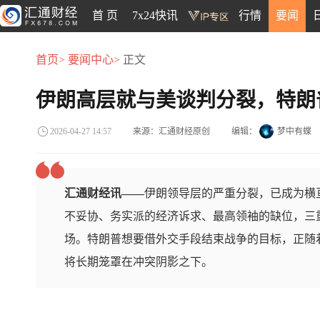
首 页
7x24快讯
行情
要闻
首页>
要闻中心>
正文
伊朗高层就与美谈判分裂，特朗
来源：汇通财经原创
编辑：
梦中有蝶
2026-04-27 14:57
汇通财经讯——
伊朗领导层的严重分裂，已成为横
不妥协、务实派的经济诉求、最高领袖的缺位，三
场。特朗普想要借外交手段结束战争的目标，正随
将长期笼罩在冲突阴影之下。