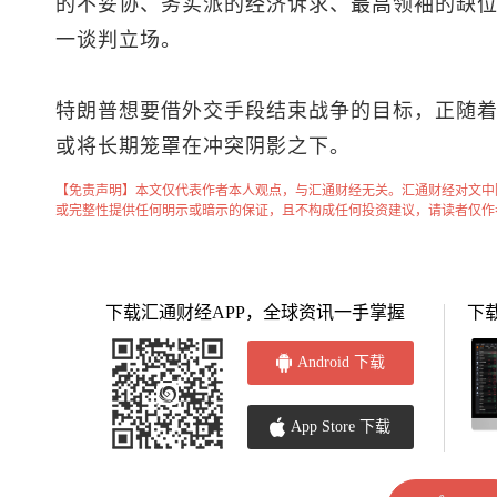
的不妥协、务实派的经济诉求、最高领袖的缺
一谈判立场。
特朗普想要借外交手段结束战争的目标，正随
或将长期笼罩在冲突阴影之下。
【免责声明】本文仅代表作者本人观点，与汇通财经无关。汇通财经对文中
或完整性提供任何明示或暗示的保证，且不构成任何投资建议，请读者仅作
下载汇通财经APP，全球资讯一手掌握
下
Android 下载
App Store 下载