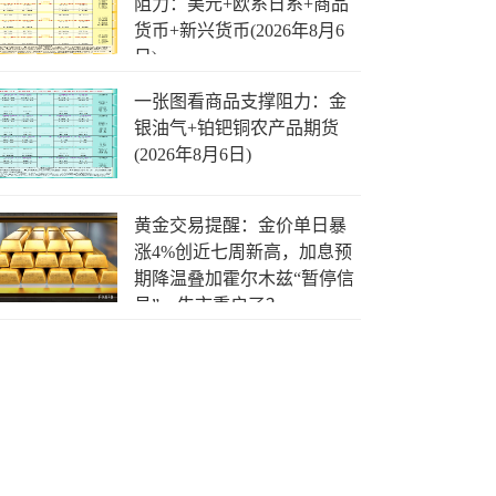
阻力：美元+欧系日系+商品
货币+新兴货币(2026年8月6
日)
一张图看商品支撑阻力：金
银油气+铂钯铜农产品期货
(2026年8月6日)
黄金交易提醒：金价单日暴
涨4%创近七周新高，加息预
期降温叠加霍尔木兹“暂停信
号”，牛市重启了？