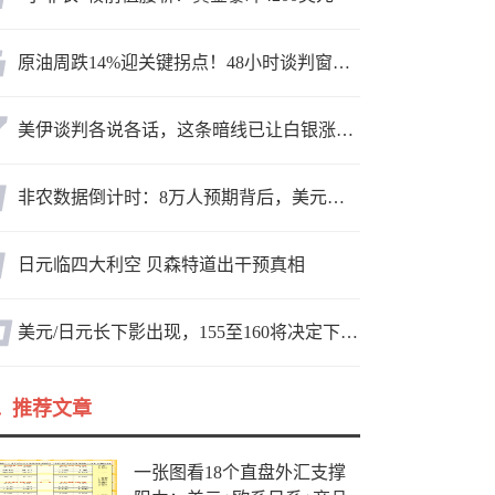
原油周跌14%迎关键拐点！48小时谈判窗口，暗藏行情变数
美伊谈判各说各话，这条暗线已让白银涨疯了
非农数据倒计时：8万人预期背后，美元方向面临重新选择
日元临四大利空 贝森特道出干预真相
美元/日元长下影出现，155至160将决定下一轮方向
推荐文章
一张图看18个直盘外汇支撑