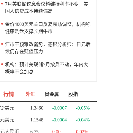
7月美联储议息会议料维持利率不变，美
国人信贷成本持续偏高
金价4000美元关口反复震荡调整，机构称
健康洗盘支撑长期牛市
汇市干预难改弱势，德银分析师：日元后
续仍存在贬值压力
机构：预计美联储7月按兵不动，年内大
概率不会加息
行情
外汇
贵金属
股指
镑美元
1.3460
-0.0007
-0.05%
元美元
1.1548
-0.0004
-0.04%
元人民币
6.75
0.00
0.02%