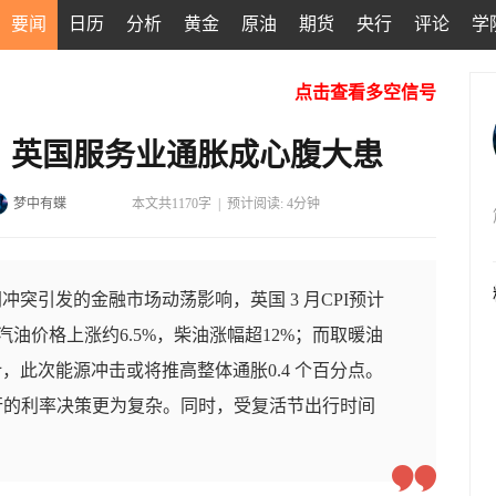
要闻
日历
分析
黄金
原油
期货
央行
评论
学
点击查看多空信号
，英国服务业通胀成心腹大患
梦中有蝶
本文共1170字
|
预计阅读: 4分钟
突引发的金融市场动荡影响，英国 3 月CPI预计
3 月汽油价格上涨约6.5%，柴油涨幅超12%；而取暖油
此次能源冲击或将推高整体通胀0.4 个百分点。
央行的利率决策更为复杂。同时，受复活节出行时间