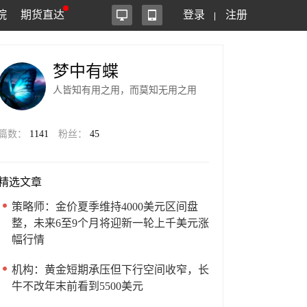
院
期货直达
登录
注册
梦中有蝶
人皆知有用之用，而莫知无用之用
篇数：
1141
粉丝：
45
精选文章
策略师：金价夏季维持4000美元区间盘
整，未来6至9个月将迎新一轮上千美元涨
幅行情
机构：黄金短期承压但下行空间收窄，长
牛不改年末前看到5500美元