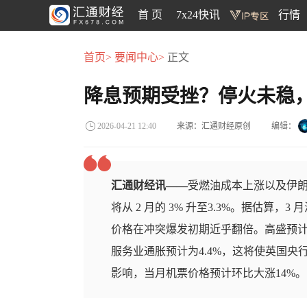
首 页
7x24快讯
行情
首页>
要闻中心>
正文
降息预期受挫？停火未稳
来源：汇通财经原创
编辑：
2026-04-21 12:40
汇通财经讯——
受燃油成本上涨以及伊朗冲
将从 2 月的 3% 升至3.3%。据估算，
价格在冲突爆发初期近乎翻倍。高盛预计，
服务业通胀预计为4.4%，这将使英国
影响，当月机票价格预计环比大涨14%。