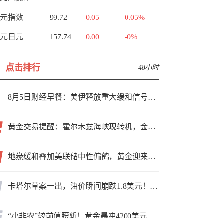
元指数
99.72
0.05
0.05%
元日元
157.74
0.00
-0%
点击排行
48小时
8月5日财经早餐：美伊释放重大缓和信号，现货黄金高位持稳，美油重挫超6%
黄金交易提醒：霍尔木兹海峡现转机，金价小幅反弹，能否借就业数据再上新台阶？
地缘缓和叠加美联储中性偏鸽，黄金迎来上行窗口
卡塔尔草案一出，油价瞬间崩跌1.8美元！海峡真要通了？
“小非农”较前值腰斩！黄金暴冲4200美元