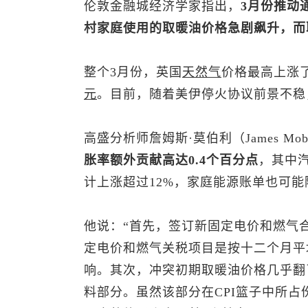
伦敦金融城经济学家指出，
3月份推动
村家庭使用的取暖油价格急剧飙升，而
整个3月份，英国
天然气
价格最高上涨了
元
。目前，随着美伊停火协议前景不稳
高盛分析师詹姆斯·莫伯利（James Mob
胀率额外贡献高达0.4个百分点
，其中汽
计上涨超过12%，家庭能源账单也可能
他说：“首先，签订新固定电价和燃气合
定电价和燃气关税项目是按十二个月平
响。其次，冲突初期取暖油价格几乎翻
料部分。虽然该部分在CPI篮子中所