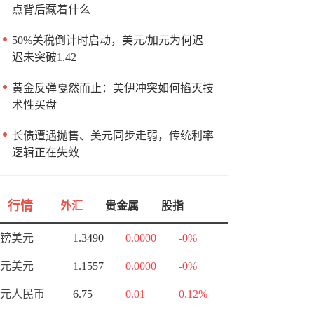
点背后藏着什么
50%关税倒计时启动，美元/加元为何迟
迟未突破1.42
黄金反弹戛然而止：美伊冲突如何掐灭技
术性买盘
长债遭遇抛售、美元同步走弱，传统利率
逻辑正在失效
行情
外汇
贵金属
股指
镑美元
1.3490
0.0000
-0%
元美元
1.1557
0.0000
-0%
元人民币
6.75
0.01
0.12%