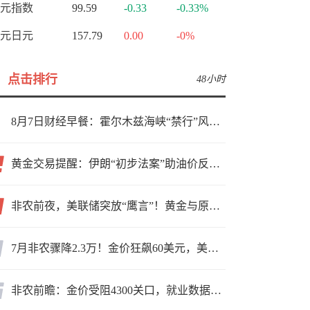
元指数
99.59
-0.33
-0.33%
元日元
157.79
0.00
-0%
点击排行
48小时
8月7日财经早餐：霍尔木兹海峡“禁行”风波再起，油价急涨金价承压，非农夜市场博弈加剧
黄金交易提醒：伊朗“初步法案”助油价反弹逾3%，金价小幅承压，非农重磅来袭！
非农前夜，美联储突放“鹰言”！黄金与原油为何联手反攻？
7月非农骤降2.3万！金价狂飙60美元，美联储9月加息预期瞬间崩塌
非农前瞻：金价受阻4300关口，就业数据是“火上浇油”还是“釜底抽薪”？