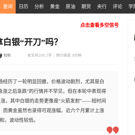
要闻
日历
分析
黄金
原油
期货
央行
评论
学
点击查看多空信号
白银“开刀”吗？
知秋
本文共2101.5字
|
预计阅读: 8分钟
市场经历了一轮明显回撤，价格波动剧烈，尤其是白
急涨之后急跌”的行情并不罕见，但在本轮中表现得
涨，其中白银的走势更像是“火箭发射”——短时间
口；而黄金虽然也录得可观涨幅，近六个月累计上涨
温和，波动性较低。