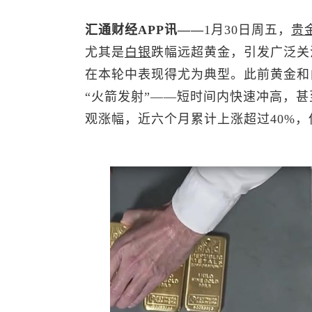
汇通财经APP讯——
1月30日周五，
贵
尤其是
白银
跌幅远超黄金，引发广泛关
在本轮中表现得尤为典型。此前黄金和
“火箭发射”——短时间内快速冲高，甚
观涨幅，近六个月累计上涨超过40%