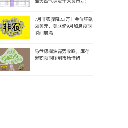
油天然气铜及十大货币对)
7月非农骤降2.3万！金价狂飙
60美元，美联储9月加息预期
瞬间崩塌
马盘棕榈油弱势收跌，库存
累积预期压制市场情绪