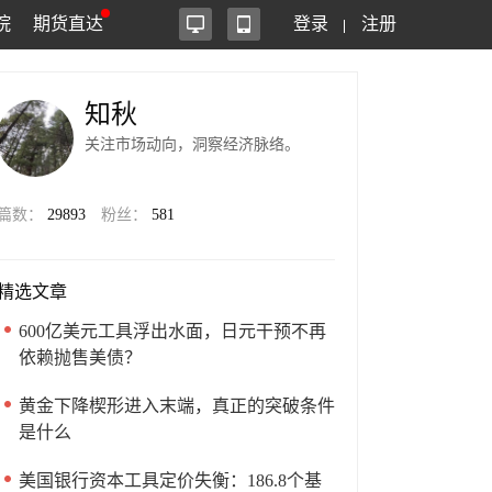
院
期货直达
登录
注册
知秋
关注市场动向，洞察经济脉络。
篇数：
29893
粉丝：
581
精选文章
600亿美元工具浮出水面，日元干预不再
依赖抛售美债？
黄金下降楔形进入末端，真正的突破条件
是什么
美国银行资本工具定价失衡：186.8个基