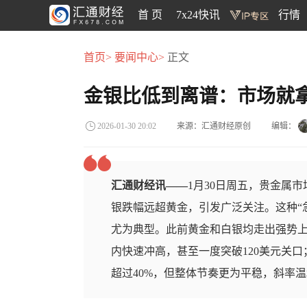
首 页
7x24快讯
行情
首页>
要闻中心>
正文
金银比低到离谱：市场就拿
来源：汇通财经原创
编辑：
2026-01-30 20:02
汇通财经讯——
1月30日周五，贵金属
银跌幅远超黄金，引发广泛关注。这种“
尤为典型。此前黄金和白银均走出强势上
内快速冲高，甚至一度突破120美元关
超过40%，但整体节奏更为平稳，斜率