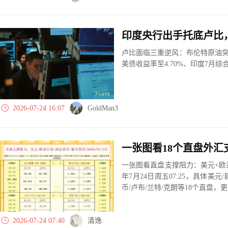
印度央行出手托底卢比，
卢比面临三重逆风：布伦特原油突
美债收益率至4.70%、印度7月综合P
2026-07-24 16:07
GoldMan3
一张图看直盘支撑阻力：美元+欧系
年7月24日周五07:25，具体美元
币/卢布/兰特/克朗等18个直盘
2026-07-24 07:40
清逸