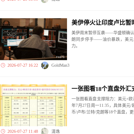
美伊停火让印度卢比暂
美伊周末暂停互袭——华盛顿确认
朗同步停手——油价暴跌，美元
力。
2026-07-27 16:22
GoldMan3
一张图看直盘支撑阻力：美元+欧系
年7月27日周一11:35，具体美元
币/卢布/兰特/克朗等18个直盘
2026-07-27 11:48
清逸