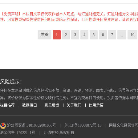
【免责声明】本栏目文章仅代表作者本人观点，与汇通财经无关。汇通财经对文中陈
性、可靠性或完整性提供任何明示或暗示的保证，且不构成任何投资建议，请读者仅
首页
1
2
3
4
5
6
7
...
10
风险提示：
任何在本网站刊载的信息包括但不限于资讯、评论、预测、图表、指标、信号等只作
异，该价格仅为指示性价格反映行情走势，不宜为交易目的使用。投资者依据本网站
栏目推荐
数据接口
意见反馈
关于我们
信用承诺
沪公网安备 31010702001056号
|
沪ICP备18008872号-13
|
网络文化经营许可证 沪
沪金信备〔2022〕1号
|
汇通财经 版权所有