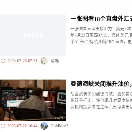
一张图看直盘支撑阻力：美元+欧系
年7月23日周四07:15，具体美元
币/卢布/兰特/克朗等18个直盘
2026-07-23 07:31
清逸
胡塞武装关闭曼德海峡，叠加霍
临双重打击，油价飙升对高度依
资机构投资者在连续六日净卖出
信心。
2026-07-22 16:44
GoldMan3