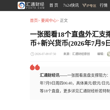
首 页
7x24快讯
行情
首页>
要闻中心>
正文
一张图看18个直盘外汇支
币+新兴货币(2026年7月9日
来源：汇通财经原创
编辑：
2026-07-09 07:50
汇通财经讯——
一张图看直盘支撑阻力：
年7月9日周四06:40，具体美元/欧元/日
等18个直盘，更多详见汇通财经析若特