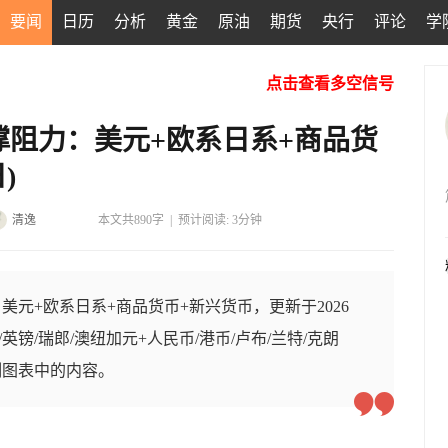
要闻
日历
分析
黄金
原油
期货
央行
评论
学
点击查看多空信号
撑阻力：美元+欧系日系+商品货
)
清逸
本文共890字
|
预计阅读: 3分钟
美元+欧系日系+商品货币+新兴货币，更新于2026
元/英镑/瑞郎/澳纽加元+人民币/港币/卢布/兰特/克朗
制图表中的内容。