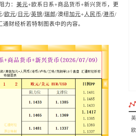
阻力：
美元
+欧系日系+商品货币+新兴货币，更
/
欧元
/
日元
/
英镑
/
瑞郎
/澳纽
加元
+
人民币
/
港币
/
见汇通财经析若特制图表中的内容。
英
欧