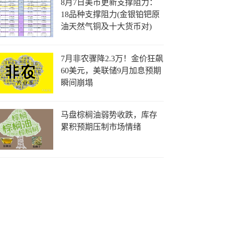
8月7日美市更新支撑阻力：
18品种支撑阻力(金银铂钯原
油天然气铜及十大货币对)
7月非农骤降2.3万！金价狂飙
60美元，美联储9月加息预期
瞬间崩塌
马盘棕榈油弱势收跌，库存
累积预期压制市场情绪