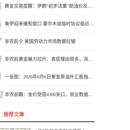
黄金交易提醒：伊朗“初步法案”助油价反弹逾3%，金价小幅承压，非农重磅来袭！
美伊迎来缓和窗口 霍尔木兹临时协议临近落地
非农前夕 美国劳动力市场数据拉锯
非农前黄金暴力拉升：表层理由很多，深层逻辑却让人困惑
一张图：2026年8月6日黄金原油外汇股指“枢纽点+多空持仓信号”一览
非农前瞻：金价受阻4300关口，就业数据是“火上浇油”还是“釜底抽薪”？
推荐文章