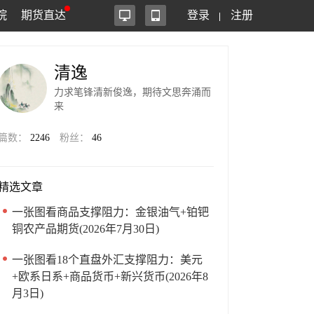
院
期货直达
登录
注册
清逸
力求笔锋清新俊逸，期待文思奔涌而
来
篇数：
2246
粉丝：
46
精选文章
一张图看商品支撑阻力：金银油气+铂钯
铜农产品期货(2026年7月30日)
一张图看18个直盘外汇支撑阻力：美元
+欧系日系+商品货币+新兴货币(2026年8
月3日)