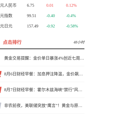
元人民币
6.75
0.01
0.12%
元指数
99.51
-0.40
-0.4%
元日元
157.49
-0.92
-0.58%
点击排行
48小时
黄金交易提醒：金价单日暴涨4%创近七周新高，加息预期降温叠加霍尔木兹“暂停信号”，牛市重启了？
8月6日财经早餐：加息押注降温，金价飙升至近两个月高位，地缘缓和预期，美油75关口拉锯
8月7日财经早餐：霍尔木兹海峡“禁行”风波再起，油价急涨金价承压，非农夜市场博弈加剧
非农前夜，美联储突放“鹰言”！黄金与原油为何联手反攻？