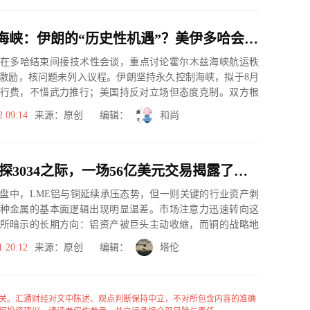
霍尔木兹海峡：伊朗的“历史性机遇”？美伊多哈会谈暗流涌动，核问题让位航道控制权
伊在多哈结束间接技术性会谈，重点讨论霍尔木兹海峡航运秩
激励，核问题未列入议程。伊朗坚持永久控制海峡，拟于8月
行费，不惜武力推行；美国持反对立场但态度克制。双方根
球能源运...
2 09:14
来源：原创 编辑：
和尚
LME铝试探3034之际，一场56亿美元交易揭露了铜的真正底牌
日) 盘中，LME铝与铜延续承压态势，但一则关键的行业资产剥
种金属的基本面逻辑出现明显温差。市场注意力迅速转向这
所暗示的长期方向：铝资产被巨头主动收缩，而铜的战略地
。
1 20:12
来源：原创 编辑：
塔伦
关。汇通财经对文中陈述、观点判断保持中立，不对所包含内容的准确