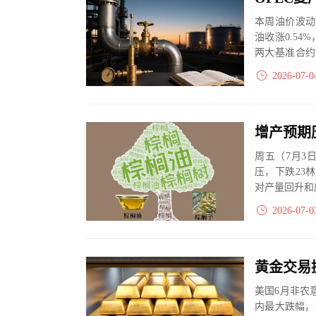
本周油价波动
油收涨0.54%
两大基准合约
平...
2026-07-0
周五（7月3
压，下跌23
对产量回升和
2026-07-0
美国6月非农
内最大跌幅，