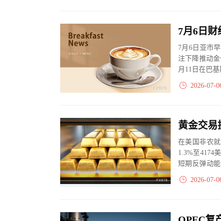
7月6日亚市
注下降推动金
月11日在巴
2026-07-0
在美国非农就
1.3%至4
短期反弹动能
金价或达550..
2026-07-0