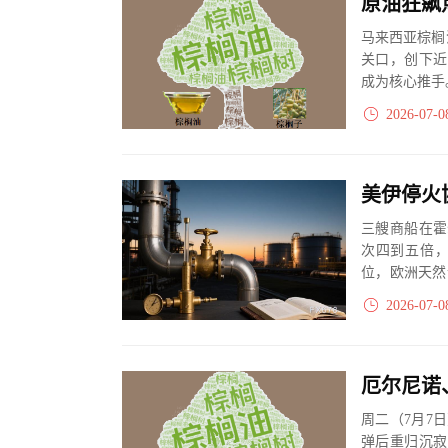
马来西亚棕榈
关口，创下近
成为核心推手
2026-07-0
三艘商船在霍
次四到五倍，
位，欧洲天然
止，法英护航计
2026-07-0
周二（7月7
弹后重归沉寂