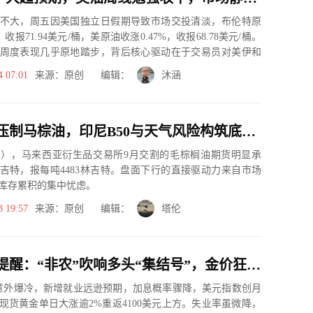
不大，周五因美国独立日假期导致市场交投清淡，布伦特原
，收报71.94美元/桶，美原油收涨0.47%，收报68.78美元/桶。
周度表现几乎原地踏步，背后核心驱动在于交易员对美伊和
4 07:01
来源：原创 编辑：
沐涵
增产预期压制马棕油，印尼B50与天气风险构筑底部缓冲
日），马来西亚衍生品交易所9月交割的毛棕榈油期货明显承
林吉特，报每吨4483林吉特。盘面下行的直接驱动力来自市场
库存累积的集中忧虑。
3 19:57
来源：原创 编辑：
塔伦
黄金交易提醒：“非农”吹响多头“集结号”，金价狂飙逾2%，下一个目标4500？
意外爆冷，新增就业远逊预期，加息概率骤降，美元指数创月
现货黄金单日大涨逾2%重返4100美元上方。失业率虽微降，