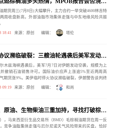
原油狂飙点燃棕榈油多头热情，MPOB报告会否浇灭这波涨势？
油期货周三(7月8日)大幅攀升，主力合约一举突破4600林吉特
两周收盘新高，外部油脂市场集体走强与中东地缘风险共振
。
8 18:41
来源：原创 编辑：
塔伦
美伊停火协议濒临破裂：三艘油轮遇袭后美军发动“四到五倍”规模空袭，油价反弹至近两周高位
尔木兹海峡遇袭后，美军7月7日对伊朗发动空袭，规模为上
并撤销石油销售许可。国际油价应声上涨逾5%至近两周高
气期货涨9%。美伊临时停火协议濒临破裂，伊朗警告谈判终
划前景不...
8 09:19
来源：原创 编辑：
和尚
厄尔尼诺、原油、生物柴油三重加持，寻找打破棕榈油脆弱平衡的那个变量
日），马来西亚衍生品交易所（BMD）毛棕榈油期货在周一反
，竞争油脂集体走强与厄尔尼诺天气风险带来的买盘，恰好