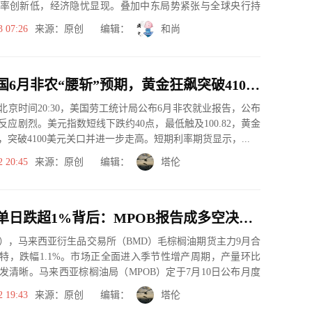
率创新低，经济隐忧显现。叠加中东局势紧张与全球央行持
期逻...
3 07:26
来源：原创 编辑：
和尚
爆冷！美国6月非农“腰斩”预期，黄金狂飙突破4100，美元崩了？
) 北京时间20:30，美国劳工统计局公布6月非农就业报告，公布
反应剧烈。美元指数短线下跌约40点，最低触及100.82，黄金
突破4100美元关口并进一步走高。短期利率期货显示，...
2 20:45
来源：原创 编辑：
塔伦
马棕榈油单日跌超1%背后：MPOB报告成多空决战窗口
日），马来西亚衍生品交易所（BMD）毛棕榈油期货主力9月合
吉特，跌幅1.1%。市场正全面进入季节性增产周期，产量环比
发清晰。马来西亚棕榈油局（MPOB）定于7月10日公布月度
2 19:43
来源：原创 编辑：
塔伦