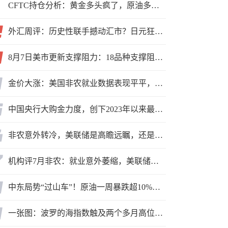
CFTC持仓分析：黄金多头疯了，原油多头跑了，日元空头投降了！
外汇周评：历史性联手撼动汇市？日元狂飙后回调，非农意外爆冷，美元刷新七周低点
8月7日美市更新支撑阻力：18品种支撑阻力(金银铂钯原油天然气铜及十大货币对)
金价大涨：美国非农就业数据表现平平，美联储加息预期遭重创
中国央行大购金力度，创下2023年以来最大月度购金规模
非农意外转冷，美联储是高瞻远瞩，还是政治默契？
机构评7月非农：就业意外萎缩，美联储迎政策难题
中东局势“过山车”！原油一周暴跌超10%，霍尔木兹海峡谈判成最大变数
一张图：波罗的海指数触及两个多月高位，周线大幅收涨