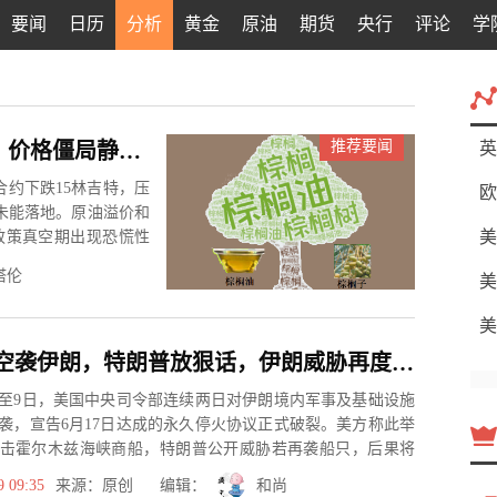
要闻
日历
分析
黄金
原油
期货
央行
评论
学
推荐要闻
B50配额悬空，原油溢价难救棕榈油：价格僵局静待政策“发令枪”
英
合约下跌15林吉特，压
欧
未能落地。原油溢价和
美
政策真空期出现恐慌性
塔伦
美
美
美军连续空袭伊朗，特朗普放狠话，伊朗威胁再度关闭海峡，油价升至逾两周高位
月8日至9日，美国中央司令部连续两日对伊朗境内军事及基础设施
袭，宣告6月17日达成的永久停火协议正式破裂。美方称此举
击霍尔木兹海峡商船，特朗普公开威胁若再袭船只，后果将
.
9 09:35
来源：原创 编辑：
和尚