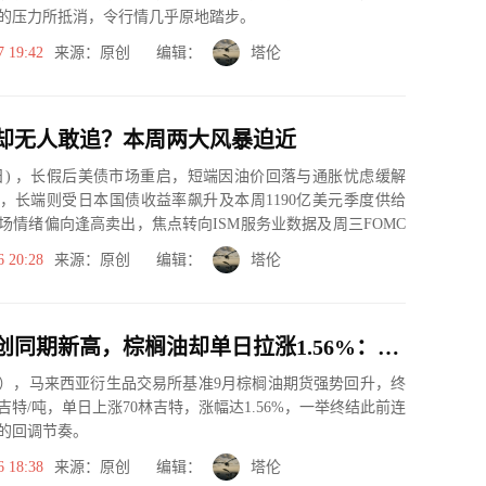
的压力所抵消，令行情几乎原地踏步。
7 19:42
来源：原创 编辑：
塔伦
却无人敢追？本周两大风暴迫近
06日) ，长假后美债市场重启，短端因油价回落与通胀忧虑缓解
，长端则受日本国债收益率飙升及本周1190亿美元季度供给
场情绪偏向逢高卖出，焦点转向ISM服务业数据及周三FOMC
6 20:28
来源：原创 编辑：
塔伦
库存预期创同期新高，棕榈油却单日拉涨1.56%：谁在主导盘面？
日），马来西亚衍生品交易所基准9月棕榈油期货强势回升，终
林吉特/吨，单日上涨70林吉特，涨幅达1.56%，一举终结此前连
的回调节奏。
6 18:38
来源：原创 编辑：
塔伦