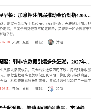
7月6日财经早餐：加息押注削弱推动金价剑指4200，OPEC+同意8月增产，美油68关口静待本周美伊会谈
早盘，现货黄金交投于4190 美元/盎司附近，美联储9月加息押
价走高，且美伊局势还存不确定风险，美伊新一轮会谈将于7
基斯坦举行。
6 07:18
来源：原创 编辑：
沐涵
黄金交易提醒：弱非农数据引爆多头狂潮，2027年5500美元目标已箭在弦上？
业数据大幅疲软后，黄金结束连续四周下跌，周线强势收涨
174美元。弱就业数据降低美联储加息预期，叠加央行持续购金，
强劲。机构普遍看好长期前景，道富环球预测2027年一季度
.
6 06:51
来源：原创 编辑：
和尚
OPEC复产大超预期，美油周线勉强收平，市场静待“葬礼周”地缘信号