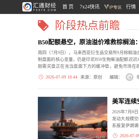
首 页
7x24快讯
行情
阶段热点前瞻
周四（7月9日），马来西亚衍生品交易所9月棕榈油
制盘面的核心变量，仍是印尼B50生物柴油配额迟迟
刚需买盘正在充当盘面下方的缓冲垫，避免市场在
抛售。
2026-07-09 18:44
来源：原创 编辑：
2026年7
发动大规模空
系报复伊朗袭
“更严重”。伊..
2026-07-0