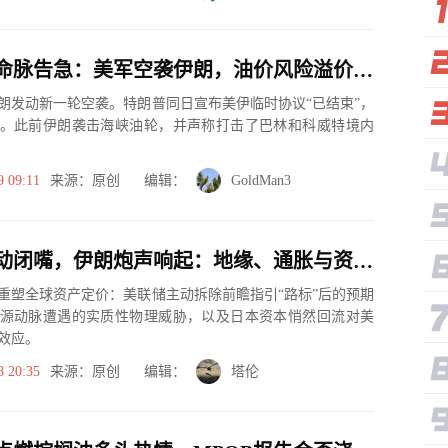
石油供应命脉告急：美军空袭伊朗，油价风险溢价骤然飙升
朗发动新一轮空袭。特朗普同日宣布美伊临时协议“已结束”，
。此前伊朗袭击海峡油轮，并声称打击了巴林和科威特境内
9 09:11
来源：原创 编辑：
GoldMan3
美联储主动闭嘴，伊朗炮声响起：地缘、通胀与资本回流的致命交叉点
重塑全球资产定价：美联储主动拆除前瞻指引“路标”后的预期
源动脉遭遇的实质性物理威胁，以及日本资本悄然回流对美
效应。
8 20:35
来源：原创 编辑：
塔伦