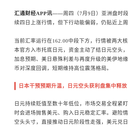
汇通财经APP讯——
周四（7月9日）亚洲盘时
续四日上涨行情，但下行动能偏弱，仍贴近上
当前汇率运行在162.00中段下方，行情被两
本官方入市托底日元，资金主动了结日元空头
加息预期、美日悬殊利差与再度升级的美伊地
币对深度回调，短期维持高位震荡格局。
日本干预预期升温，日元空头获利盘集中释放
日元持续贬值至数十年低位，市场交易全程紧
时会进场抛售美元、购入日元稳定汇率。避险
空头头寸，直接推动日元阶段性走强，
美元兑