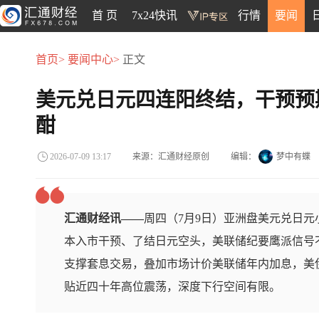
首 页
7x24快讯
行情
要闻
首页>
要闻中心>
正文
美元兑日元四连阳终结，干预预
酣
来源：汇通财经原创
编辑：
梦中有蝶
2026-07-09 13:17
汇通财经讯——
周四（7月9日）亚洲盘美元兑日
本入市干预、了结日元空头，美联储纪要鹰派信号不
支撑套息交易，叠加市场计价美联储年内加息，美
贴近四十年高位震荡，深度下行空间有限。