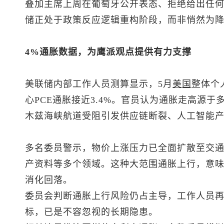
叠加主席上周在葡萄牙公开表态、拒绝给出任
储正处于政策反应逻辑重构阶段，而非悄然为
4%通胀数据，为鹰派观点提供有力支撑
美联储内部工作人员测算显示，5月
美国
整体个
心PCE通胀接近3.4%。官员认为通胀走高源
木兹海峡航道受阻引发供应链断裂、人工智能
多名委员警示，物价上涨压力已全面扩散至交
产资料等多个领域。这种大范围通胀上行，意
消化回落。
委员会判断通胀上行风险仍占主导，工作人员
标，已是不容忽视的长期隐患。