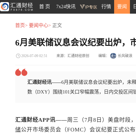
首 页
7x24快讯
行情
要闻
首页>
要闻中心>
正文
6月美联储议息会议纪要出炉，
来源：汇通财经原创
编辑：
长风破浪
2026-07-09 02:51
汇通财经讯——
6月美联储议息会议纪要出炉，未
数（DXY）围绕101关口窄幅震荡，日内交投区间锁定在1
汇通财经APP讯——
周三（7月8日）美盘时段
储
公开市场委员会（FOMC）会议纪要正式公布