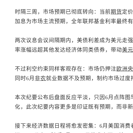
时隔三周，市场预期已彻底转向：当前
期货
定价
加息为市场主流预期，全年联邦基金利率最终有
两次议息会议间隔期内，美债利差成为美元走
率涨幅远超其他发达经济体同类债券，带动
美
不过利空约束同样客观存在：市场仍押注
欧洲
同时6月
非农
就业数据不及预期，制约市场过度
本次纪要公布后盘面反应平淡，只因6月点阵图
化，此次纪要内容更多是印证既有预期，而非
接下来经济数据日程将愈发密集：6月美国消费者