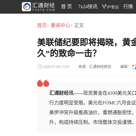
首 页
7x24快讯
行情
首页>
要闻中心>
正文
美联储纪要即将揭晓，黄金
久”的致命一击？
来源：汇通财经原创
编辑：
2026-07-08 15:03
汇通财经讯——
现货黄金在4100美元
行力度明显受限。美元在FOMC六月会
美伊冲突升级推高油价，重燃通胀担忧
升，构成持续压制。市场整体交投谨慎