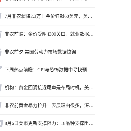
7月非农骤降2.3万！金价狂飙60美元，美联储9月加息预期瞬间崩塌
非农前瞻：金价受阻4300关口，就业数据是“火上浇油”还是“釜底抽薪”？
非农前夕 美国劳动力市场数据拉锯
下周热点前瞻：CPI与恐怖数据中寻找预期差
机构：黄金回调接近尾声是布局时机，美元后市或走弱转为利多因素
非农前黄金暴力拉升：表层理由很多，深层逻辑却让人困惑
8月6日美市更新支撑阻力：18品种支撑阻力(金银铂钯原油天然气铜及十大货币对)