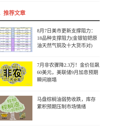
推荐文章
8月7日美市更新支撑阻力：
18品种支撑阻力(金银铂钯原
油天然气铜及十大货币对)
7月非农骤降2.3万！金价狂飙
60美元，美联储9月加息预期
瞬间崩塌
马盘棕榈油弱势收跌，库存
累积预期压制市场情绪