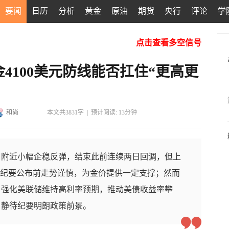
要闻
日历
分析
黄金
原油
期货
央行
评论
学
点击查看多空信号
4100美元防线能否扛住“更高更
和尚
本文共3831字
|
预计阅读: 13分钟
关口附近小幅企稳反弹，结束此前连续两日回调，但上
议纪要公布前走势谨慎，为金价提供一定支撑；然而
，强化美联储维持高利率预期，推动美债收益率攀
，静待纪要明朗政策前景。