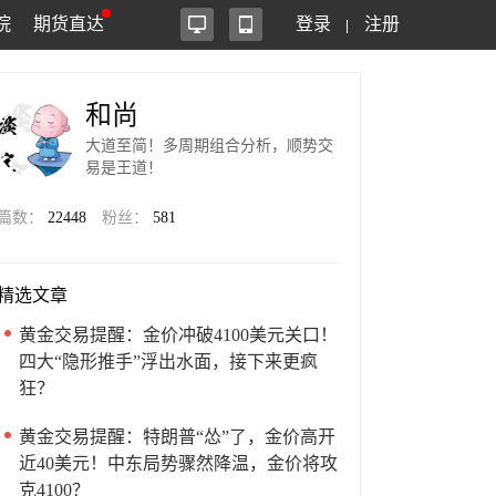
院
期货直达
登录
注册
和尚
大道至简！多周期组合分析，顺势交
易是王道！
篇数：
22448
粉丝：
581
精选文章
黄金交易提醒：金价冲破4100美元关口！
四大“隐形推手”浮出水面，接下来更疯
狂？
黄金交易提醒：特朗普“怂”了，金价高开
近40美元！中东局势骤然降温，金价将攻
克4100？