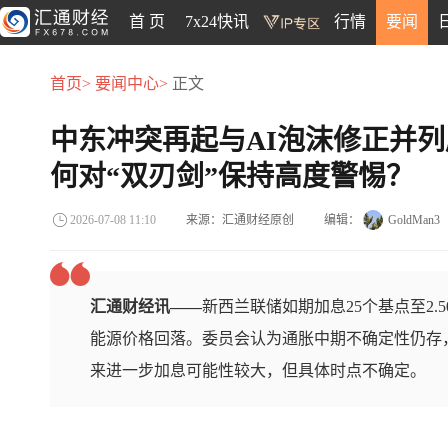
首 页
7x24快讯
行情
要闻
首页>
要闻中心>
正文
中东冲突再起与AI泡沫修正并
何对“双刃剑”保持高度警惕？
来源：汇通财经原创
编辑：
GoldMan3
2026-07-08 11:10
汇通财经讯——
新西兰联储如期加息25个基点至2
能源价格回落。委员会认为通胀中期不确定性仍存，
来进一步加息可能性较大，但具体时点不确定。