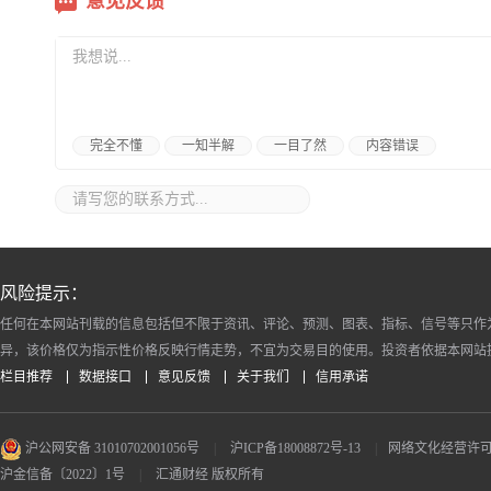
意见反馈
完全不懂
一知半解
一目了然
内容错误
风险提示：
任何在本网站刊载的信息包括但不限于资讯、评论、预测、图表、指标、信号等只作
异，该价格仅为指示性价格反映行情走势，不宜为交易目的使用。投资者依据本网站
栏目推荐
数据接口
意见反馈
关于我们
信用承诺
沪公网安备 31010702001056号
|
沪ICP备18008872号-13
|
网络文化经营许可证 沪
沪金信备〔2022〕1号
|
汇通财经 版权所有