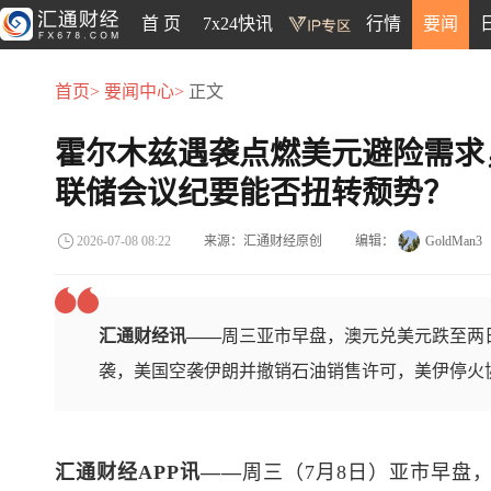
首 页
7x24快讯
行情
要闻
首页>
要闻中心>
正文
霍尔木兹遇袭点燃美元避险需求
联储会议纪要能否扭转颓势？
来源：汇通财经原创
编辑：
GoldMan3
2026-07-08 08:22
汇通财经讯——
周三亚市早盘，澳元兑美元跌至两日
袭，美国空袭伊朗并撤销石油销售许可，美伊停火
汇通财经APP讯——
周三（7月8日）亚市早盘