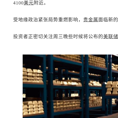
4100
美元
附近。
受地缘政治紧张局势重燃影响，
贵金属
面临新
投资者正密切关注周三晚些时候将公布的
美联