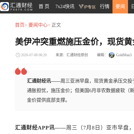
首 页
7x24快讯
行情
要闻
首页>
要闻中心>
正文
美伊冲突重燃施压金价，现货黄金
来源：汇通财经原创
编辑：
GoldMan3
2026-07-08 08:20
汇通财经讯——
周三亚洲早盘，现货黄金承压交投于
通胀担忧，施压金价；但美国6月非农数据疲软（新
金价提供底部支撑。
汇通财经APP讯——
周三（7月8日）亚市早盘