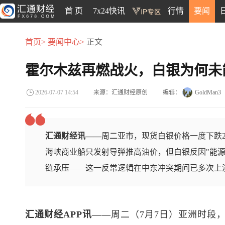
首 页
7x24快讯
行情
要闻
首页>
要闻中心>
正文
霍尔木兹再燃战火，白银为何未
来源：汇通财经原创
编辑：
GoldMan3
2026-07-07 14:54
汇通财经讯——
周二亚市，现货白银价格一度下跌2.
海峡商业船只发射导弹推高油价，但白银反因"能源
链承压——这一反常逻辑在中东冲突期间已多次上
汇通财经APP讯——
周二（7月7日）亚洲时段