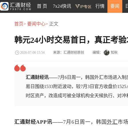
首 页
7x24快讯
行情
要闻
首页>
要闻中心>
正文
韩元24小时交易首日，真正考验
来源：汇通财经原创
编辑：
知秋
2026-07-06 15:54
汇通财经讯——
7月6日周一，韩国外汇市场进入制
易日围绕1533附近波动，较7月3日官方收盘价15
时区资产，改造成可被全球机构全天候执行、对冲
汇通财经APP讯——
7月6日周一，韩国
外汇
市