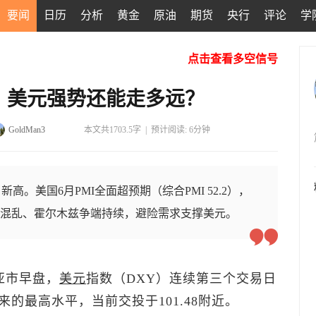
要闻
日历
分析
黄金
原油
期货
央行
评论
学
点击查看多空信号
，美元强势还能走多远？
GoldMan3
本文共1703.5字
|
预计阅读: 6分钟
高。美国6月PMI全面超预期（综合PMI 52.2），
号混乱、霍尔木兹争端持续，避险需求支撑美元。
亚市早盘，
美元
指数
（DXY）连续第三个交易日
以来的最高水平，当前交投于101.48附近。