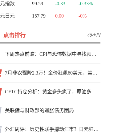
元指数
99.59
-0.33
-0.33%
元日元
157.79
0.00
-0%
点击排行
48小时
下周热点前瞻：CPI与恐怖数据中寻找预期差
7月非农骤降2.3万！金价狂飙60美元，美联储9月加息预期瞬间崩塌
CFTC持仓分析：黄金多头疯了，原油多头跑了，日元空头投降了！
美联储与财政部的通胀债务困局
外汇周评：历史性联手撼动汇市？日元狂飙后回调，非农意外爆冷，美元刷新七周低点