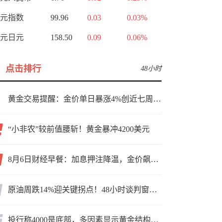
元指数
99.96
0.03
0.03%
元日元
158.50
0.09
0.06%
点击排行
48小时
黄金交易提醒：金价单日暴涨4%创近七周新高，加息预期降温叠加霍尔木兹“暂停信号”，牛市重启了？
“小非农”较前值腰斩！黄金暴冲4200美元
8月6日财经早餐：加息押注降温，金价飙升至近两个月高位，地缘缓和预期，美油75关口拉锯
原油周跌14%迎关键拐点！48小时谈判窗口，暗藏行情变数
投行称4000是底部，多因素显示黄金结构性机会显现