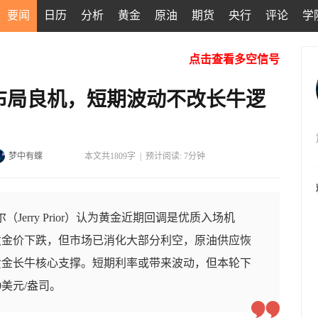
要闻
日历
分析
黄金
原油
期货
央行
评论
学
点击查看多空信号
布局良机，短期波动不改长牛逻
梦中有蝶
本文共1809字
|
预计阅读: 7分钟
Jerry Prior）认为黄金近期回调是优质入场机
发金价下跌，但市场已消化大部分利空，原油供应恢
黄金长牛核心支撑。短期利率或带来波动，但本轮下
0美元/盎司。