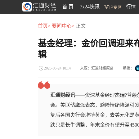
首 页
7x24快讯
行情
首页>
要闻中心>
正文
基金经理：金价回调迎来
辑
来源：汇通财经原创
编辑：
2026-06-24 10:14
汇通财经讯——
资深基金经理杰瑞?普赖尔（
会。美联储鹰派表态，避险情绪降温引
复后各国央行会增持黄金，去美元化是
跌只是长牛调整，年末金价有望升至450