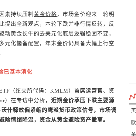
因素持续压制
黄金价格
，市场金价迎来一轮明
此提出全新观点，本轮下跌并非行情反转，反
驱动黄金长牛的去
美元
化底层逻辑稳固不变，
多元化储备配置，年末金价仍具备大幅上行空
。
险已基本消化
ETF（纽交所代码：KMLM）首席运营官、资
rior）在专访中分析，
近期金价承压下跌主要源
·沃什释放偏紧缩的鹰派货币政策信号，市场调
英
避险情绪降温，资金从黄金避险资产撤离。
欧
美