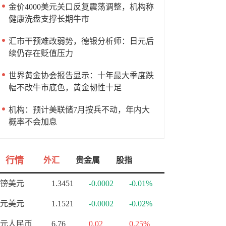
金价4000美元关口反复震荡调整，机构称
健康洗盘支撑长期牛市
汇市干预难改弱势，德银分析师：日元后
续仍存在贬值压力
世界黄金协会报告显示：十年最大季度跌
幅不改牛市底色，黄金韧性十足
机构：预计美联储7月按兵不动，年内大
概率不会加息
行情
外汇
贵金属
股指
镑美元
1.3451
-0.0002
-0.01%
元美元
1.1521
-0.0002
-0.02%
元人民币
6.76
0.02
0.25%