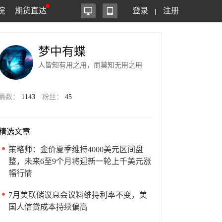
院
期货直达
登录
注册
梦中有蝶
人皆知有用之用，而莫知无用之用
篇数：
1143
粉丝：
45
精选文章
策略师：金价夏季维持4000美元区间盘
整，未来6至9个月将迎新一轮上千美元涨
幅行情
7月美联储议息会议料维持利率不变，美
国人信贷成本持续偏高