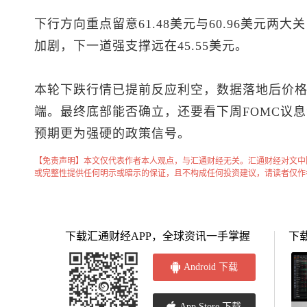
下行方向重点留意61.48美元与60.96美元两大
加剧，下一道强支撑远在45.55美元。
本轮下跌行情已提前反应利空，数据落地后价
端。最终底部能否确立，还要看下周FOMC议
预期更为强硬的政策信号。
【免责声明】本文仅代表作者本人观点，与汇通财经无关。汇通财经对文中
或完整性提供任何明示或暗示的保证，且不构成任何投资建议，请读者仅作
下载汇通财经APP，全球资讯一手掌握
下
Android 下载
App Store 下载