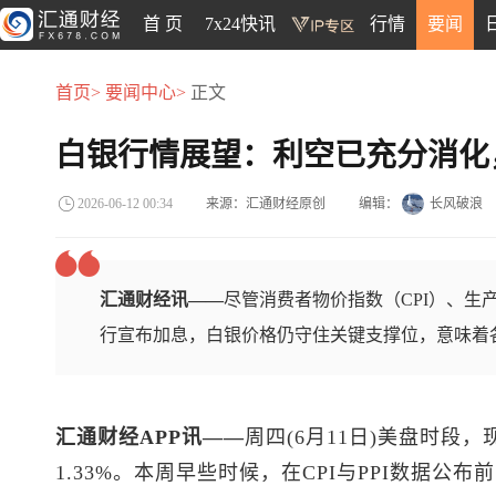
首 页
7x24快讯
行情
要闻
首页>
要闻中心>
正文
白银行情展望：利空已充分消化
来源：汇通财经原创
编辑：
长风破浪
2026-06-12 00:34
汇通财经讯——
尽管消费者物价指数（CPI）、生
行宣布加息，白银价格仍守住关键支撑位，意味着
汇通财经APP讯——
周四(6月11日)美盘时段，
1.33%。本周早些时候，在CPI与PPI数据