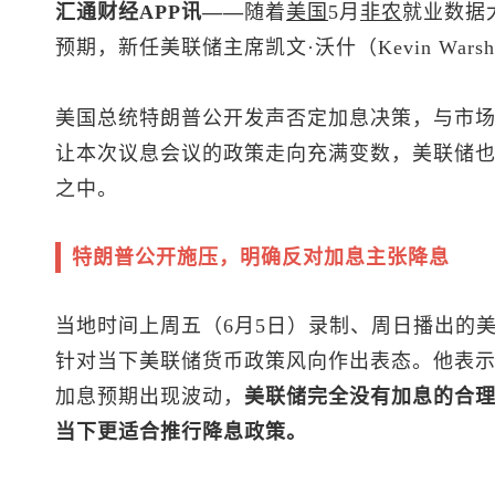
汇通财经APP讯——
随着
美国
5月
非农
就业数据
预期，新任美联储主席凯文·沃什（Kevin Wa
美国总统特朗普公开发声否定加息决策，与市
让本次议息会议的政策走向充满变数，美联储
之中。
特朗普公开施压，明确反对加息主张降息
当地时间上周五（6月5日）录制、周日播出的
针对当下美联储货币政策风向作出表态。他表
加息预期出现波动，
美联储完全没有加息的合
当下更适合推行降息政策。