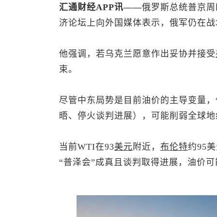
汇通财经APP讯——
俄罗斯总统普京周
济论坛上向外国媒体表示，俄军仍在战
他强调，若乌克兰愿意作出妥协并接受
束。
尽管中东局势是目前油价的主导变量，
晤、停火谈判进展），可能削弱全球地
当前WTI在93
美元
附近，
布伦特
约95
“普泽会”成真且谈判取得进展，油价