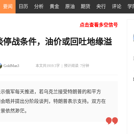
要闻
日历
分析
黄金
原油
期货
央行
评论
学
点击查看多空信号
谈停战条件，油价或回吐地缘溢
GoldMan3
本文共1919.5字
|
预计阅读: 7分钟
表示俄军每天推进，若乌克兰接受特朗普的和平方
国会晤并提出分阶段谈判，特朗普表示支持。双方在
前景依然渺茫。