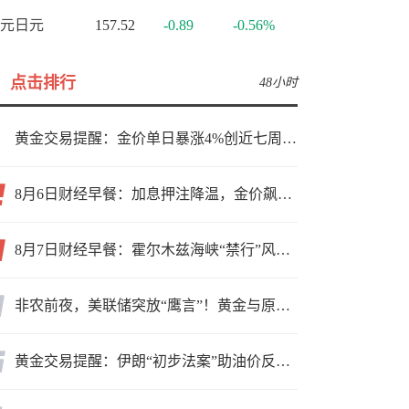
元日元
157.52
-0.89
-0.56%
点击排行
48小时
黄金交易提醒：金价单日暴涨4%创近七周新高，加息预期降温叠加霍尔木兹“暂停信号”，牛市重启了？
8月6日财经早餐：加息押注降温，金价飙升至近两个月高位，地缘缓和预期，美油75关口拉锯
8月7日财经早餐：霍尔木兹海峡“禁行”风波再起，油价急涨金价承压，非农夜市场博弈加剧
非农前夜，美联储突放“鹰言”！黄金与原油为何联手反攻？
黄金交易提醒：伊朗“初步法案”助油价反弹逾3%，金价小幅承压，非农重磅来袭！