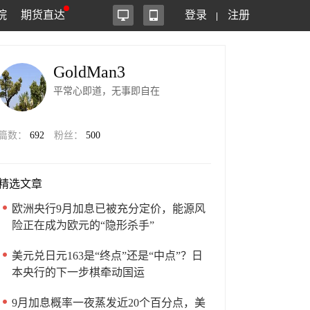
院
期货直达
登录
注册
GoldMan3
平常心即道，无事即自在
篇数：
692
粉丝：
500
精选文章
欧洲央行9月加息已被充分定价，能源风
险正在成为欧元的“隐形杀手”
美元兑日元163是“终点”还是“中点”？日
本央行的下一步棋牵动国运
9月加息概率一夜蒸发近20个百分点，美