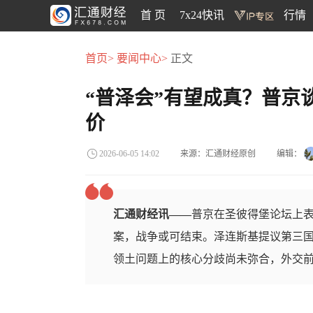
首 页
7x24快讯
行情
首页>
要闻中心>
正文
“普泽会”有望成真？普京
价
来源：汇通财经原创
编辑：
2026-06-05 14:02
汇通财经讯——
普京在圣彼得堡论坛上
案，战争或可结束。泽连斯基提议第三
领土问题上的核心分歧尚未弥合，外交