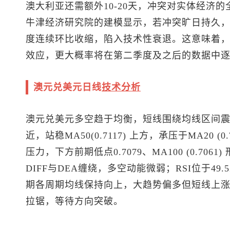
澳大利亚还需额外10-20天，冲突对实体经济
牛津经济研究院的建模显示，若冲突旷日持久，澳
度连续环比收缩，陷入技术性衰退。这意味着
效应，更大概率将在第二季度及之后的数据中
澳元兑美元
日线
技术分析
澳元兑美元
多空趋于均衡，短线围绕均线区间震荡
近，站稳MA50(0.7117) 上方，承压于MA20 (
压力，下方前期低点0.7079、MA100 (0.70
DIFF与DEA缠绕，多空动能微弱；RSI位于49
期各周期均线保持向上，大趋势偏多但短线上涨乏力，
拉锯，等待方向突破。