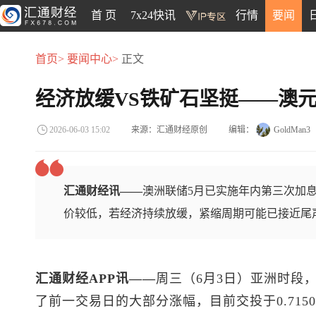
首 页
7x24快讯
行情
要闻
首页>
要闻中心>
正文
经济放缓VS铁矿石坚挺——澳
来源：汇通财经原创
编辑：
GoldMan3
2026-06-03 15:02
汇通财经讯——
澳洲联储5月已实施年内第三次加息
价较低，若经济持续放缓，紧缩周期可能已接近尾
汇通财经APP讯——
周三（6月3日）亚洲时段
了前一交易日的大部分涨幅，目前交投于0.715