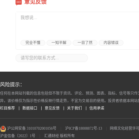
意见反馈
完全不懂
一知半解
一目了然
内容错误
风险提示：
任何在本网站刊载的信息包括但不限于资讯、评论、预测、图表、指标、信号等只作
异，该价格仅为指示性价格反映行情走势，不宜为交易目的使用。投资者依据本网站
栏目推荐
数据接口
意见反馈
关于我们
信用承诺
沪公网安备 31010702001056号
|
沪ICP备18008872号-13
|
网络文化经营许可证 沪
沪金信备〔2022〕1号
|
汇通财经 版权所有