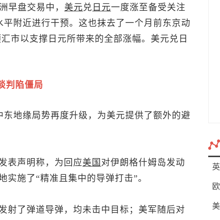
亚洲早盘交易中，
美元
兑
日元
一度涨至备受关注
该水平附近进行干预。这也抹去了一个月前东京动
）干预汇市以支撑日元所带来的全部涨幅。
美元兑日
谈判陷僵局
，中东地缘局势再度升级，为美元提供了额外的避
发表声明称，为回应
美国
对伊朗格什姆岛发动
英
地实施了“精准且集中的导弹打击”。
欧
美
发射了弹道导弹，均未击中目标；美军随后对