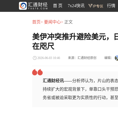
首 页
7x24快讯
行情
首页>
要闻中心>
正文
美伊冲突推升避险美元，日
在咫尺
来源：汇通财经原创
编辑：
2026-06-03 10:46
汇通财经讯——
分析师认为，片山的表
持续扩大的宏观背景下，单靠口头干预
务省或被迫采取更为实质性的行动，甚