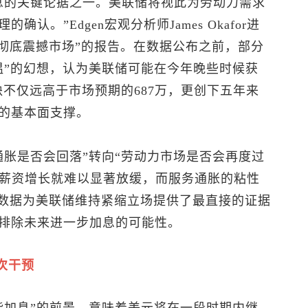
息的关键论据之一。美联储将视此为劳动力需求
。”Edgen宏观分析师James Okafor进
是“彻底震撼市场”的报告。在数据公布之前，部分
温”的幻想，认为美联储可能在今年晚些时候获
缺不仅远高于市场预期的687万，更创下五年来
的基本面支撑。
“通胀是否会回落”转向“劳动力市场是否会再度过
，薪资增长就难以显著放缓，而服务通胀的粘性
S数据为美联储维持紧缩立场提供了最直接的证据
排除未来进一步加息的可能性。
次干预
可能加息”的前景，意味着美元将在一段时期内继