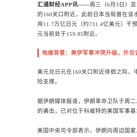
汇通财经APP讯——
周三（6月3日）
的160关口附近，此前日本当局曾在
用11.7万亿日元（约731.4亿美元
元
当前处于159.85附近。
地缘背景：美伊军事冲突升级，外交
美元兑日元
在160关口附近徘徊之际
险支撑。
据伊朗媒体报道，伊朗革命卫队于周二
的袭击，已对位于科威特的美国军事基
美国中央司令部表示，伊朗向周边国家