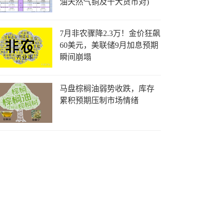
油天然气铜及十大货币对)
7月非农骤降2.3万！金价狂飙
60美元，美联储9月加息预期
瞬间崩塌
马盘棕榈油弱势收跌，库存
累积预期压制市场情绪