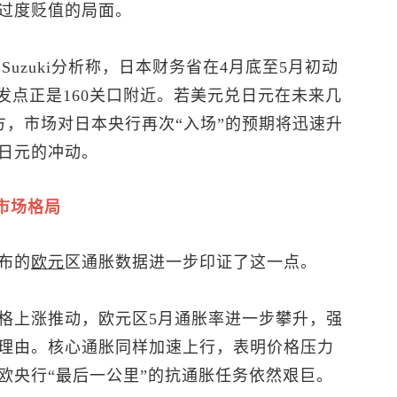
过度贬值的局面。
 Suzuki分析称，日本财务省在4月底至5月初动
发点正是160关口附近。若
美元兑日元
在未来几
方，市场对日本央行再次“入场”的预期将迅速升
日元的冲动。
市场格局
布的
欧元
区通胀数据进一步印证了这一点。
格上涨推动，欧元区5月通胀率进一步攀升，强
理由。核心通胀同样加速上行，表明价格压力
欧央行“最后一公里”的抗通胀任务依然艰巨。