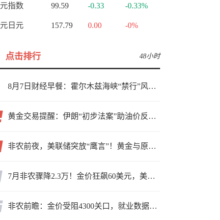
元指数
99.59
-0.33
-0.33%
元日元
157.79
0.00
-0%
点击排行
48小时
8月7日财经早餐：霍尔木兹海峡“禁行”风波再起，油价急涨金价承压，非农夜市场博弈加剧
黄金交易提醒：伊朗“初步法案”助油价反弹逾3%，金价小幅承压，非农重磅来袭！
非农前夜，美联储突放“鹰言”！黄金与原油为何联手反攻？
7月非农骤降2.3万！金价狂飙60美元，美联储9月加息预期瞬间崩塌
非农前瞻：金价受阻4300关口，就业数据是“火上浇油”还是“釜底抽薪”？