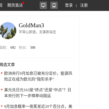
院
期货直达
登录
注册
GoldMan3
平常心即道，无事即自在
篇数：
692
粉丝：
500
精选文章
欧洲央行9月加息已被充分定价，能源风
险正在成为欧元的“隐形杀手”
美元兑日元163是“终点”还是“中点”？日
本央行的下一步棋牵动国运
9月加息概率一夜蒸发近20个百分点，美