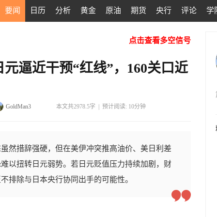
要闻
日历
分析
黄金
原油
期货
央行
评论
学
点击查看多空信号
元逼近干预“红线”，160关口近
GoldMan3
本文共2978.5字
|
预计阅读: 10分钟
态虽然措辞强硬，但在美伊冲突推高油价、美日利差
恐难以扭转日元弱势。若日元贬值压力持续加剧，财
至不排除与日本央行协同出手的可能性。