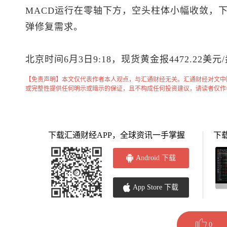
MACD运行在零轴下方，空头柱体小幅收敛，
弹修复需求。
北京时间6月3日9:18，
现货黄金
报4472.22美元
【免责声明】本文仅代表作者本人观点，与汇通财经无关。汇通财经对文中
或完整性提供任何明示或暗示的保证，且不构成任何投资建议，请读者仅作
下载汇通财经APP，全球资讯一手掌握
下
Android 下载
App Store 下载
0