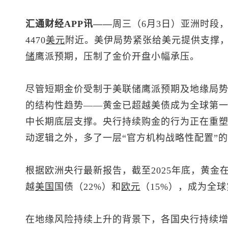
汇通财经APP讯——
周三（6月3日）亚洲时段
4470
美元
附近。美伊局势紧张给美元提供支撑
储
鹰派预期，压制了金价开盘小幅承压。
尽管短期金价受制于美联储鹰派预期及地缘局
的结构性趋势——黄金已超越美债成为全球第
中长期底层支撑。央行持续购金的行为正在重
动逻辑之外，多了一层“官方机构战略性配置”
根据欧洲央行最新报告，截至2025年底，黄金
越
美国
国债（22%）和
欧元
（15%），成为全
在地缘风险持续上升的背景下，各国央行持续