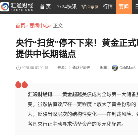
首 页
7x24快讯
行情
要闻
首页>
要闻中心>
正文
央行“扫货”停不下来！黄金正
提供中长期锚点
来源：汇通财经原创
编辑：
GoldMan3
2026-06-03 09:18
汇通财经讯——
黄金超越美债成为全球第一大储备
变。虽然估值效应在一定程度上放大了黄金份额的
为，反映出深层次的结构性变化——在制裁风险、
各国央行正主动寻求储备资产的多元化配置。