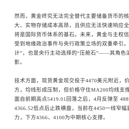
然而，黄金终究无法完全替代主要储备货币的
大、实物存储成本高昂，且供应无法快速响应
将是国际货币体系的基石。未来，黄金与主权信
受到地缘政治事件与央行政策立场的双重牵引。
计”，也是央行主动选择的“压舱石”——其角
影。
技术方面，
现货黄金
现交投于4470美元附近，
方，均线形成压制，但价格守住MA200均线
面自前期高点5419.01回落之后，4月反弹至 48
4366.52低点后止跌横盘，当前在4450一线窄幅
力，下方4366、4100为中期核心支撑。