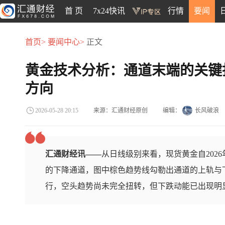
首 页
7x24快讯
行情
要闻
首页>
要闻中心>
正文
黄金技术分析：通道末端的关键
方向
来源：汇通财经原创
编辑：
长风破浪
2026-05-28 20:15
汇通财经讯——
从日线级别来看，现货黄金自2026年
的下降通道，图中棕色趋势线勾勒出通道的上轨与
行，空头趋势尚未完全扭转，但下跌动能已出现明