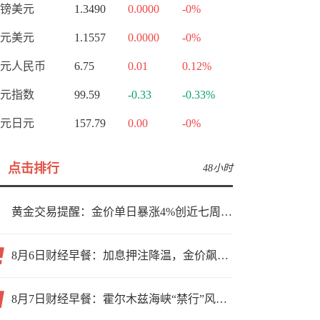
镑美元
1.3490
0.0000
-0%
元美元
1.1557
0.0000
-0%
元人民币
6.75
0.01
0.12%
元指数
99.59
-0.33
-0.33%
元日元
157.79
0.00
-0%
点击排行
48小时
黄金交易提醒：金价单日暴涨4%创近七周新高，加息预期降温叠加霍尔木兹“暂停信号”，牛市重启了？
8月6日财经早餐：加息押注降温，金价飙升至近两个月高位，地缘缓和预期，美油75关口拉锯
8月7日财经早餐：霍尔木兹海峡“禁行”风波再起，油价急涨金价承压，非农夜市场博弈加剧