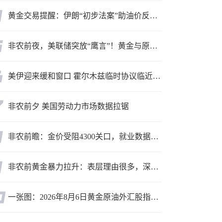
黄金交易提醒：伊朗“初步法案”助油价反弹逾3%，金价小幅承压，非农重磅来袭！
非农前夜，美联储突放“鹰言”！黄金与原油为何联手反攻？
美伊迎来缓和窗口 霍尔木兹临时协议临近落地
非农前夕 美国劳动力市场数据拉锯
非农前瞻：金价受阻4300关口，就业数据是“火上浇油”还是“釜底抽薪”？
非农前黄金暴力拉升：表层理由很多，深层逻辑却让人困惑
一张图：2026年8月6日黄金原油外汇股指“枢纽点+多空持仓信号”一览