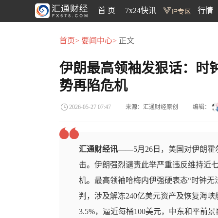
首 页
7x24快讯
行情
首页>
要闻中心>
正文
伊朗最高领袖发狠话：时
势再陷危机
来源：汇通财经原创
编辑：
2026-05-27 07:47
汇通财经讯——
5月26日，美国对伊朗
击。伊朗强烈谴责此举严重违反维持近
机。最高领袖哈梅内伊强硬表态“时钟无
判，涉及解冻240亿美元资产及恢复海
3.5%，逼近每桶100美元，中东和平前