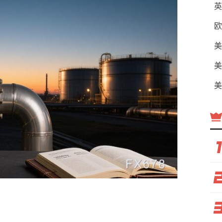
英
欧
美
美
美