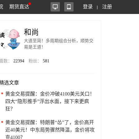
院
期货直达
登录
注册
和尚
大道至简！多周期组合分析，顺势交
易是王道！
篇数：
22394
粉丝：
581
精选文章
黄金交易提醒：金价冲破4100美元关口！
四大“隐形推手”浮出水面，接下来更疯
狂？
黄金交易提醒：特朗普“怂”了，金价高开
近40美元！中东局势骤然降温，金价将攻
克4100？