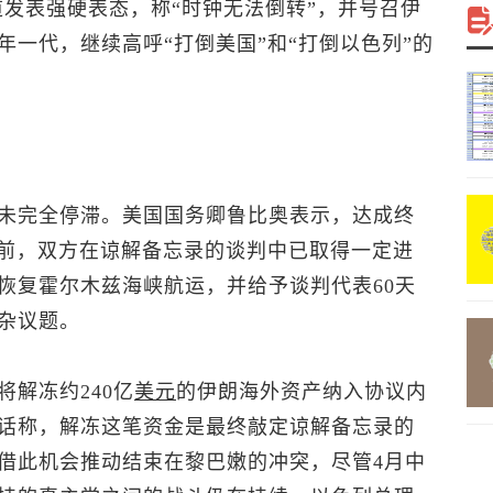
m频道发表强硬表态，称“时钟无法倒转”，并号召伊
一代，继续高呼“打倒美国”和“打倒以色列”的
未完全停滞。美国国务卿鲁比奥表示，达成终
此前，双方在谅解备忘录的谈判中已取得一定进
恢复霍尔木兹海峡航运，并给予谈判代表60天
杂议题。
解冻约240亿
美元
的伊朗海外资产纳入协议内
话称，解冻这笔资金是最终敲定谅解备忘录的
借此机会推动结束在黎巴嫩的冲突，尽管4月中