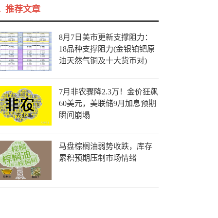
推荐文章
8月7日美市更新支撑阻力：
18品种支撑阻力(金银铂钯原
油天然气铜及十大货币对)
7月非农骤降2.3万！金价狂飙
60美元，美联储9月加息预期
瞬间崩塌
马盘棕榈油弱势收跌，库存
累积预期压制市场情绪