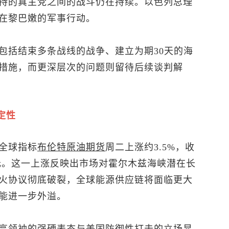
持的真主党之间的战斗仍在持续。以色列总理
在黎巴嫩的军事行动。
包括结束多条战线的战争、建立为期30天的海
措施，而更深层次的问题则留待后续谈判解
定性
全球指标
布伦特
原油
期货
周二上涨约3.5%，收
0美元。这一上涨反映出市场对霍尔木兹海峡潜在长
火协议彻底破裂，全球能源供应链将面临更大
能进一步外溢。