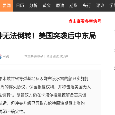
要闻
日历
分析
黄金
原油
期货
央行
评论
学
点击查看多空信号
钟无法倒转！美国突袭后中东局
和尚
本文共2679字
|
预计阅读: 9分钟
霍尔木兹甘省导弹基地及涉嫌布设水雷的船只实施打
七周的停火协议，保留报复权利，并称击落美国无人
法倒转”。尽管双方仍在卡塔尔推进谅解备忘录谈
峡航运，但冲突升级已导致布伦特原油期货上涨约
景再添不确定性。