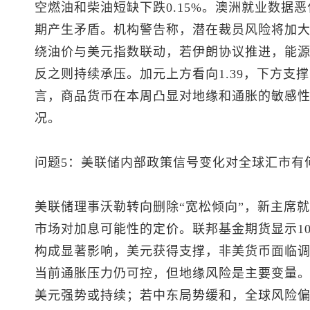
空燃油和柴油短缺下跌0.15%。澳洲就业数据
期产生矛盾。机构警告称，潜在裁员风险将加
绕油价与
美元指数
联动，若伊朗协议推进，能
反之则持续承压。加元上方看向1.39，下方支撑1
言，商品货币在本周凸显对地缘和通胀的敏感
况。
问题5：美联储内部政策信号变化对全球汇市有
美联储理事沃勒转向删除“宽松倾向”，新主席
市场对加息可能性的定价。联邦基金期货显示10
构成显著影响，美元获得支撑，非美货币面临调整
当前通胀压力仍可控，但地缘风险是主要变量
美元强势或持续；若中东局势缓和，全球风险