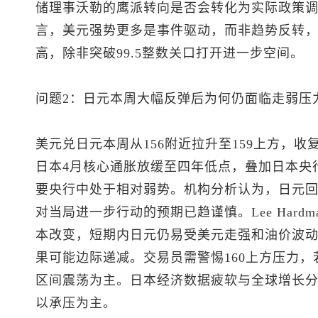
储理事沃勒的鹰派转向是否会转化为实际政策
言，美元强势更多是事件驱动，而非趋势反转，预计
高，除非突破99.5整数关口打开进一步空间。
问题2：日元本周大幅反弹后为何仍面临走弱压
美元兑日元
本周从156附近拉升至159上方，
日本4月核心通胀放缓至四年低点，叠加日本央
要央行中处于相对弱势。机构分析认为，日元
对当局进一步行动的预期已趋谨慎。Lee Har
本改变，短期内日元仍易受美元走强和油价波
果可能边际递减。交易员需警惕160上方压力，若
区间震荡为主。日本经济数据疲软与全球增长
以承压为主。