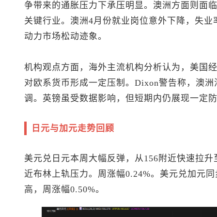
争带来的通胀压力下承压明显。澳洲方面则面
关键行业。澳洲4月份就业岗位意外下降，失业率
动力市场松动迹象。
机构观点方面，海外主流机构分析认为，美国
对欧系货币形成一定压制。Dixon警告称，澳
调。英镑虽受数据影响，但短期内仍展现一定
日元与加元走势回顾
美元兑日元
本周大幅反弹，从156附近快速拉升
近布林上轨压力。周涨幅0.24%。
美元兑加元
同
高，周涨幅0.50%。