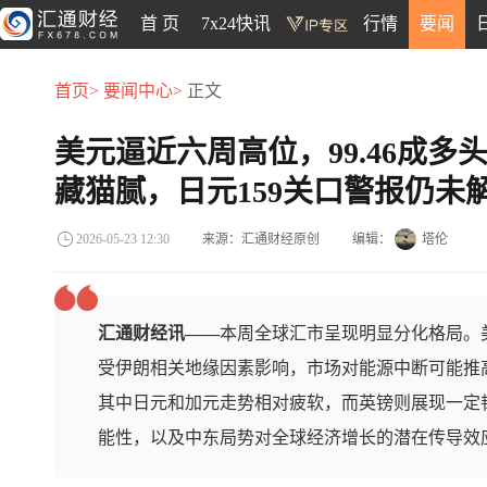
首 页
7x24快讯
行情
要闻
首页>
要闻中心>
正文
美元逼近六周高位，99.46成
藏猫腻，日元159关口警报仍未
来源：汇通财经原创
编辑：
塔伦
2026-05-23 12:30
汇通财经讯——
本周全球汇市呈现明显分化格局。
受伊朗相关地缘因素影响，市场对能源中断可能推
其中日元和加元走势相对疲软，而英镑则展现一定
能性，以及中东局势对全球经济增长的潜在传导效