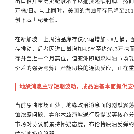
出口推升至历史纪录水平以捕捉超额利润。然而
万桶/日。与此同时，美国的汽油库存已降至20
创下本世纪新低。
在新加坡，上周油品库存仅小幅增加3.8万桶，
存推动，后者因进口量增加4.5%至约98.3万
存升至近一个月高位，但亚洲即期燃料油市场
价差的强势与炼厂产能切换的连锁反应，正在
地缘消息主导短期波动，成品油基本面提供支
当前原油市场正处于地缘政治消息面的剧烈震
铀浓缩问题、霍尔木兹海峡通行费提议等核心
市场对协议前景持怀疑态度，
布伦特原油
反弹约