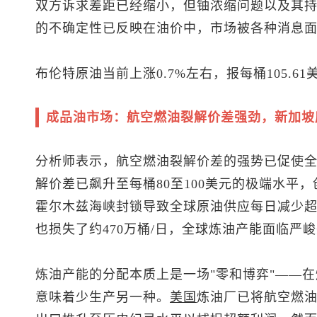
双方诉求差距已经缩小，但铀浓缩问题以及其持
的不确定性已反映在油价中，市场被各种消息
布伦特原油
当前上涨0.7%左右，报每桶105.61
成品油市场：航空燃油裂解价差强劲，新加坡
分析师表示，航空燃油裂解价差的强势已促使
解价差已飙升至每桶80至100美元的极端水平
霍尔木兹海峡封锁导致全球原油供应每日减少超1
也损失了约470万桶/日，全球炼油产能面临严
炼油产能的分配本质上是一场"零和博弈"——
意味着少生产另一种。
美国
炼油厂已将航空燃油