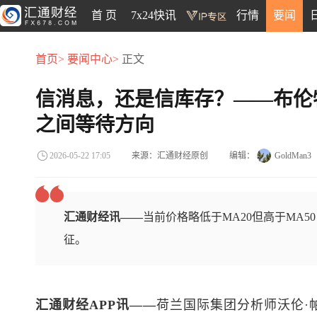
首 页
7x24快讯
行情
要闻
首页>
要闻中心>
正文
信消息，还是信库存？——布伦特
之间等待方向
来源：汇通财经原创
编辑：
GoldMan3
2026-05-22 17:05
汇通财经讯——
当前价格略低于MA20但高于MA
征。
汇通财经APP讯——
荷兰国际集团分析师沃伦·