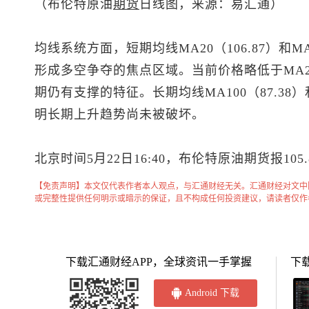
（
布伦特原油
期货
日线图，来源：易汇通）
均线系统方面，短期均线MA20（106.87）和M
形成多空争夺的焦点区域。当前价格略低于MA2
期仍有支撑的特征。长期均线MA100（87.38）
明长期上升趋势尚未被破坏。
北京时间5月22日16:40，
布伦特原油
期货报105
【免责声明】本文仅代表作者本人观点，与汇通财经无关。汇通财经对文中
或完整性提供任何明示或暗示的保证，且不构成任何投资建议，请读者仅作
下载汇通财经APP，全球资讯一手掌握
下
Android 下载