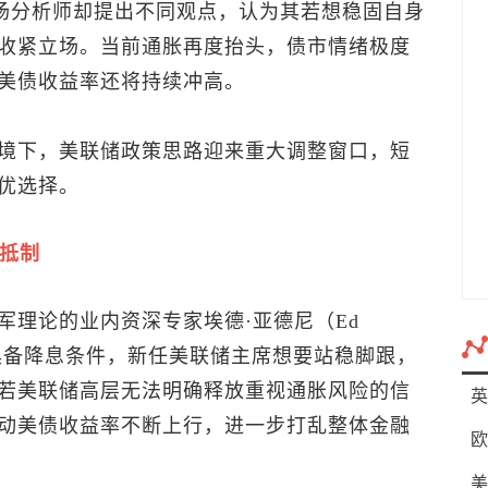
市场分析师却提出不同观点，认为其若想稳固自身
收紧立场。当前通胀再度抬头，债市情绪极度
美债收益率还将持续冲高。
境下，美联储政策思路迎来重大调整窗口，短
优选择。
场抵制
军理论的业内资深专家埃德·亚德尼（Ed
已不具备降息条件，新任美联储主席想要站稳脚跟，
若美联储高层无法明确释放重视通胀风险的信
英
动美债收益率不断上行，进一步打乱整体金融
欧
美