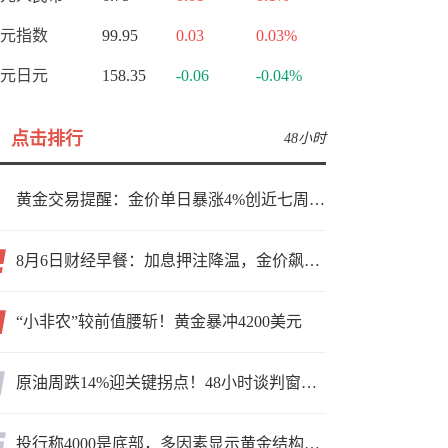
元指数
99.95
0.03
0.03%
元日元
158.35
-0.06
-0.04%
点击排行
48小时
黄金交易提醒：金价单日暴涨4%创近七周新高，加息预期降温叠加霍尔木兹“暂停信号”，牛市重启了？
8月6日财经早餐：加息押注降温，金价飙升至近两个月高位，地缘缓和预期，美油75关口拉锯
“小非农”较前值腰斩！黄金暴冲4200美元
原油周跌14%迎关键拐点！48小时谈判窗口，暗藏行情变数
投行称4000是底部，多因素显示黄金结构性机会显现