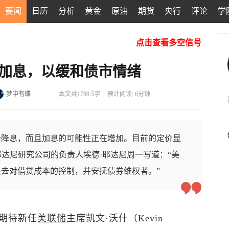
要闻
日历
分析
黄金
原油
期货
央行
评论
学
点击查看多空信号
月加息，以缓和债市情绪
梦中有蝶
本文共1799.5字
|
预计阅读: 6分钟
会降息，而且加息的可能性正在增加。目前的定价显
耶达尼研究公司的负责人埃德·耶达尼周一写道：“美
去对借贷成本的控制，并安抚债券维权者。”
期待新任
美联储
主席凯文·沃什（Kevin