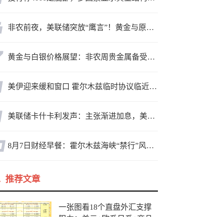
非农前夜，美联储突放“鹰言”！黄金与原油为何联手反攻？
黄金与白银价格展望：非农周贵金属备受关注，黄金测试关键突破位
美伊迎来缓和窗口 霍尔木兹临时协议临近落地
美联储卡什卡利发声：主张渐进加息，美联储内部政策分歧
8月7日财经早餐：霍尔木兹海峡“禁行”风波再起，油价急涨金价承压，非农夜市场博弈加剧
推荐文章
一张图看18个直盘外汇支撑