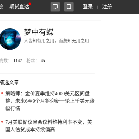
院
期货直达
登录
注册
梦中有蝶
人皆知有用之用，而莫知无用之用
篇数：
1147
粉丝：
45
精选文章
策略师：金价夏季维持4000美元区间盘
整，未来6至9个月将迎新一轮上千美元涨
幅行情
7月美联储议息会议料维持利率不变，美
国人信贷成本持续偏高