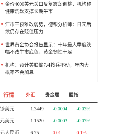
金价4000美元关口反复震荡调整，机构称
健康洗盘支撑长期牛市
汇市干预难改弱势，德银分析师：日元后
续仍存在贬值压力
世界黄金协会报告显示：十年最大季度跌
幅不改牛市底色，黄金韧性十足
机构：预计美联储7月按兵不动，年内大
概率不会加息
行情
外汇
贵金属
股指
镑美元
1.3449
-0.0004
-0.03%
元美元
1.1520
-0.0003
-0.03%
元人民币
6.75
0.01
0.1%