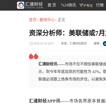
首 页
7x24快讯
行情
首页>
要闻中心>
正文
资深分析师：美联储或7
来源：汇通财经原创
编辑：
2026-05-19 10:07
汇通财经讯——
市场不仅不相信美联储
示，到今年年底加息的可能性为 42%。
联储必须跟上债券市场的步伐，以避免失
汇通财经APP讯——
市场各界原本普遍