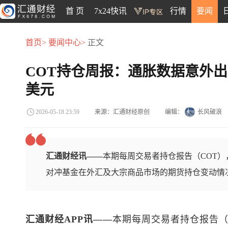
首 页
7x24快讯
行情
要闻
首页>
要闻中心>
正文
COT持仓周报：通胀数据意外
美元
来源：汇通财经原创
编辑：
长风破浪
2026-05-18 23:59
汇通财经讯——
本期每周交易者持仓报告（COT），
对冲基金在外汇及大宗商品市场的期货持仓变动情
汇通财经APP讯——
本期每周交易者持仓报告（C