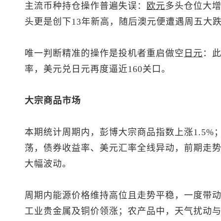
主流币种持仓操作普遍失误：
欧元
多头仓位大增
头更是创下13年新高，随后澳元便遭遇周五大
唯一判断精准的操作是投机者重启做空
日元
：
率，
美元兑日元
再度逼近160关口。
大宗商品市场
本期统计周期内，彭博大宗商品指数上涨1.5
荡，债券收益率、美元汇率全线异动，前期走
大幅波动。
周期内能源价格维持高位且走势平稳，一度带
工业贵金属及铜价领涨；农产品中，天气扰动