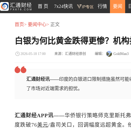
首 页
7x24快讯
行情
要闻
首页>
要闻中心>
正文
白银为何比黄金跌得更惨？机构
来源：汇通财经原创
编辑：
GoldMan3
2026-05-18 17:00
汇通财经讯——
印度的白银进口限制措施虽然可能
了市场对近端需求的担忧。
汇通财经APP讯——
华侨银行策略师克里斯托弗
度跌破76
美元
/盎司关口，回调幅度远超黄金。