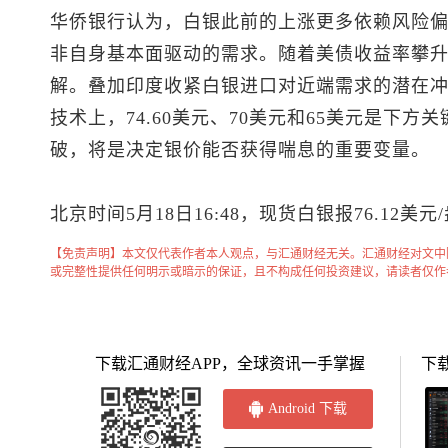
华侨银行认为，白银此前的上涨更多依赖风险偏
非自身基本面驱动的需求。随着美债收益率攀
解。叠加印度收紧白银进口对近端需求的潜在
技术上，74.60美元、70美元和65美元是下
破，将是决定银价能否获得喘息的重要变量。
北京时间5月18日16:48，
现货白银
报76.12美元
【免责声明】本文仅代表作者本人观点，与汇通财经无关。汇通财经对文中
或完整性提供任何明示或暗示的保证，且不构成任何投资建议，请读者仅作
下载汇通财经APP，全球资讯一手掌握
下
Android 下载