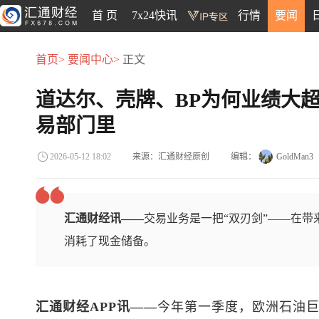
首 页
7x24快讯
行情
要闻
首页>
要闻中心>
正文
道达尔、壳牌、BP为何业绩大
易部门里
来源：汇通财经原创
编辑：
GoldMan3
2026-05-12 18:02
汇通财经讯——
交易业务是一把“双刃剑”——在
消耗了现金储备。
汇通财经APP讯——
今年第一季度，欧洲石油巨