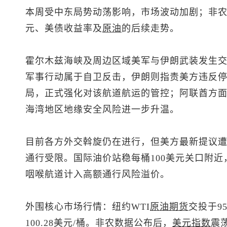
本周受中东局势动荡影响，市场波动加剧；非
元、美债收益率及
原油
的后续走势。
霍尔木兹海峡及周边区域美军与伊朗武装发生
军事行动属于自卫反击，伊朗则指责美方违反
局，正式强化对该航道航运的管控；阿联酋方
海湾地区地缘安全风险进一步升温。
目前各方外交斡旋仍在进行，但美方最新提议
通行受限。国际油价站稳每桶100美元关口附
咽喉航道计入高额通行风险溢价。
外围核心市场行情：纽约WTI
原油
期货
交投于95
100.28美元/桶。非农数据公布后，
美元指数
震