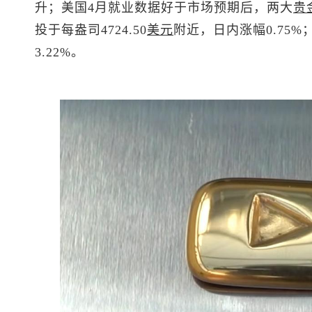
升；美国4月就业数据好于市场预期后，两大
贵
投于每盎司4724.50
美元
附近，日内涨幅0.75%
3.22%。