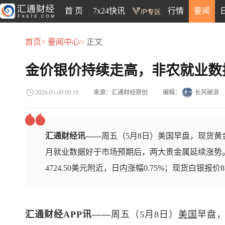
首 页
7x24快讯
行情
要闻
首页>
要闻中心>
正文
金价银价持续走高，非农就业数
来源：汇通财经原创
编辑：
长风破浪
2026-05-09 00:18
汇通财经讯——
周五（5月8日）美国早盘，现货黄
月就业数据好于市场预期后，两大贵金属延续涨势
4724.50美元附近，日内涨幅0.75%；现货白银报价8
汇通财经APP讯——
周五（5月8日）
美国
早盘