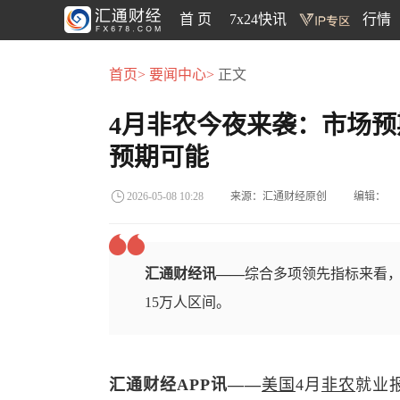
首 页
7x24快讯
行情
首页>
要闻中心>
正文
4月非农今夜来袭：市场预
预期可能
来源：汇通财经原创
编辑：
2026-05-08 10:28
汇通财经讯——
综合多项领先指标来看，
15万人区间。
汇通财经APP讯——
美国
4月
非农
就业