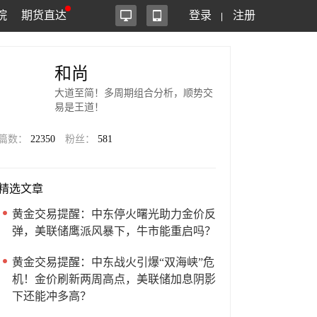
院
期货直达
登录
注册
和尚
大道至简！多周期组合分析，顺势交
易是王道！
篇数：
22350
粉丝：
581
精选文章
黄金交易提醒：中东停火曙光助力金价反
弹，美联储鹰派风暴下，牛市能重启吗？
黄金交易提醒：中东战火引爆“双海峡”危
机！金价刷新两周高点，美联储加息阴影
下还能冲多高？