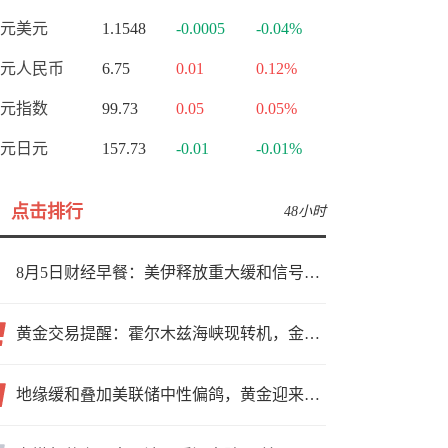
元美元
1.1548
-0.0005
-0.04%
元人民币
6.75
0.01
0.12%
元指数
99.73
0.05
0.05%
元日元
157.73
-0.01
-0.01%
点击排行
48小时
8月5日财经早餐：美伊释放重大缓和信号，现货黄金高位持稳，美油重挫超6%
黄金交易提醒：霍尔木兹海峡现转机，金价小幅反弹，能否借就业数据再上新台阶？
地缘缓和叠加美联储中性偏鸽，黄金迎来上行窗口