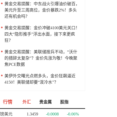
黄金交易提醒：中东战火引爆油价破百，
美元升至三周高位，金价暴跌2%！多头
还有机会吗？
黄金交易提醒：金价冲破4100美元关口！
四大“隐形推手”浮出水面，接下来更疯
狂？
黄金交易提醒：美联储按兵不动，“沃什
的措辞太复杂”？金价先涨为敬！今晚聚
焦PCE数据
美伊外交曙光点燃多头，金价狂飙逼近
4150！美联储却要“泼冷水”？
行情
外汇
贵金属
股指
镑美元
1.3459
-0.0008
-0.06%