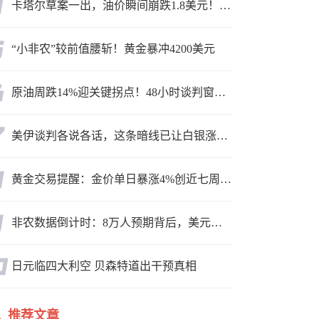
卡塔尔草案一出，油价瞬间崩跌1.8美元！海峡真要通了？
“小非农”较前值腰斩！黄金暴冲4200美元
原油周跌14%迎关键拐点！48小时谈判窗口，暗藏行情变数
美伊谈判各说各话，这条暗线已让白银涨疯了
黄金交易提醒：金价单日暴涨4%创近七周新高，加息预期降温叠加霍尔木兹“暂停信号”，牛市重启了？
非农数据倒计时：8万人预期背后，美元方向面临重新选择
日元临四大利空 贝森特道出干预真相
推荐文章