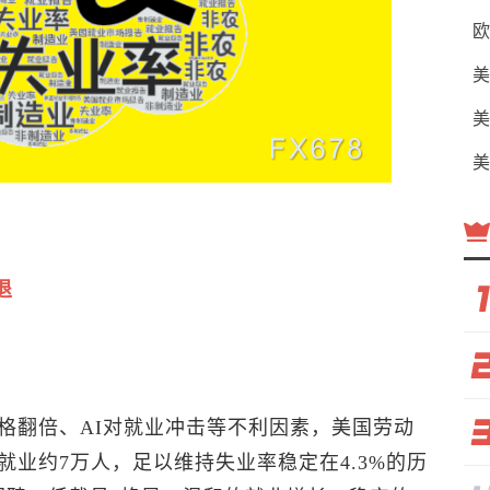
欧
美
美
美
退
格翻倍、AI对就业冲击等不利因素，美国劳动
业约7万人，足以维持失业率稳定在4.3%的历