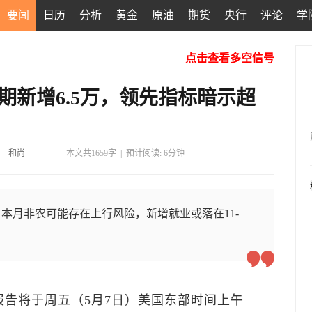
要闻
日历
分析
黄金
原油
期货
央行
评论
学
点击查看多空信号
期新增6.5万，领先指标暗示超
和尚
本文共1659字
|
预计阅读: 6分钟
本月非农可能存在上行风险，新增就业或落在11-
报告将于周五（5月7日）美国东部时间上午