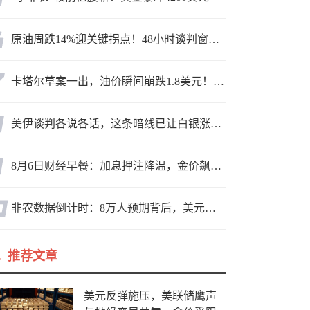
原油周跌14%迎关键拐点！48小时谈判窗口，暗藏行情变数
卡塔尔草案一出，油价瞬间崩跌1.8美元！海峡真要通了？
美伊谈判各说各话，这条暗线已让白银涨疯了
8月6日财经早餐：加息押注降温，金价飙升至近两个月高位，地缘缓和预期，美油75关口拉锯
非农数据倒计时：8万人预期背后，美元方向面临重新选择
推荐文章
美元反弹施压，美联储鹰声