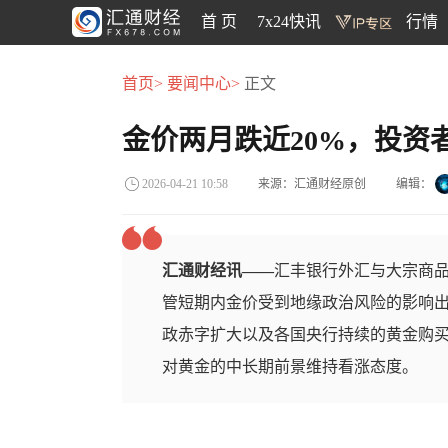
首 页
7x24快讯
行情
首页>
要闻中心>
正文
金价两月跌近20%，投资
来源：汇通财经原创
编辑：
2026-04-21 10:58
汇通财经讯——
汇丰银行外汇与大宗商品策略
管短期内金价受到地缘政治风险的影响
政赤字扩大以及各国央行持续的黄金购
对黄金的中长期前景维持看涨态度。