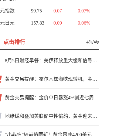
元指数
99.75
0.07
0.07%
元日元
157.83
0.09
0.06%
点击排行
48小时
8月5日财经早餐：美伊释放重大缓和信号，现货黄金高位持稳，美油重挫超6%
黄金交易提醒：霍尔木兹海峡现转机，金价小幅反弹，能否借就业数据再上新台阶？
黄金交易提醒：金价单日暴涨4%创近七周新高，加息预期降温叠加霍尔木兹“暂停信号”，牛市重启了？
地缘缓和叠加美联储中性偏鸽，黄金迎来上行窗口
“小非农”较前值腰斩！黄金暴冲4200美元