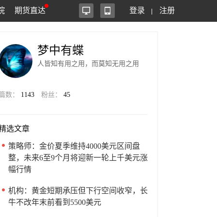
院
期货直达
登录
注册
梦中有蝶
人皆知有用之用，而莫知无用之用
篇数：
1143
粉丝：
45
精选文章
策略师：金价夏季维持4000美元区间盘
整，未来6至9个月将迎新一轮上千美元涨
幅行情
机构：黄金短期承压但下行空间收窄，长
牛不改年末前看到5500美元