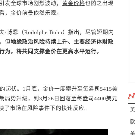
引发全球市场剧烈波动，
黄金价格
也随之出现
看，金价前景依然乐观。
·博恩（Rodolphe Bohn）指出，尽管短期内
，但
地缘政治风险持续上升、主要经济体财政
行为，将共同支撑金价在更高水平运行。
的起伏。1月底，金价一度攀升至每盎司5415
美
局势升级，到3月26日回落至每盎司4400美元
反映了市场在风险事件下的快速反应。
英
欧
美