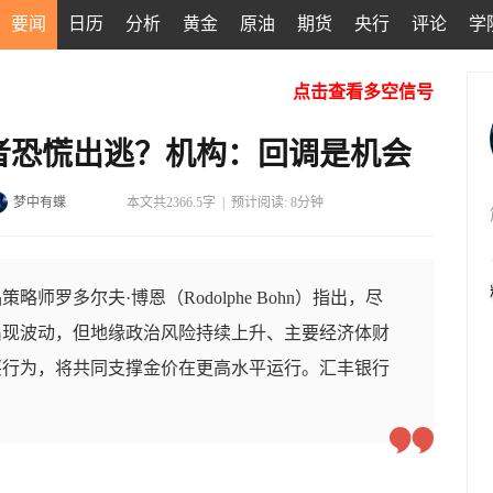
要闻
日历
分析
黄金
原油
期货
央行
评论
学
点击查看多空信号
者恐慌出逃？机构：回调是机会
梦中有蝶
本文共2366.5字
|
预计阅读: 8分钟
师罗多尔夫·博恩（Rodolphe Bohn）指出，尽
出现波动，但地缘政治风险持续上升、主要经济体财
买行为，将共同支撑金价在更高水平运行。汇丰银行