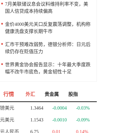
7月美联储议息会议料维持利率不变，美
国人信贷成本持续偏高
金价4000美元关口反复震荡调整，机构称
健康洗盘支撑长期牛市
汇市干预难改弱势，德银分析师：日元后
续仍存在贬值压力
世界黄金协会报告显示：十年最大季度跌
幅不改牛市底色，黄金韧性十足
行情
外汇
贵金属
股指
镑美元
1.3464
-0.0004
-0.03%
元美元
1.1543
-0.0010
-0.09%
元人民币
6.75
0.01
0.14%